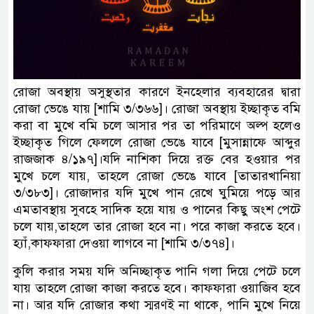
রোজা অবস্থায় অসুস্থতার কারণে ইনহেলার ব্যবহারের দ্বারা
রোজা ভেঙে যায় [শামি ৩/৩৬৬]। রোজা অবস্থায় ইচ্ছাকৃত বমি
করা বা মুখে বমি চলে আসার পর তা পরিমাণে অল্প হলেও
ইচ্ছাকৃত গিলে ফেললে রোজা ভেঙে যাবে [মুসান্নাফে আব্দুর
রাজজাক ৪/১৯৭]।যদি নাশিকা দিয়ে রক্ত বের হওয়ার পর
মুখে চলে যায়, তাহলে রোজা ভেঙে যাবে [তাতারখানিয়া
৩/৩৮৩]। রোজাদার যদি মুখে পান রেখে ঘুমিয়ে পড়ে আর
এমতাবস্থায় সুবহে সাদিক হয়ে যায় ও পানের কিছু অংশ পেটে
চলে যায়,তাহলে তার রোজা হবে না। পরে কাজা করতে হবে।
হ্যাঁ,কাফফারা দেওয়া লাগবে না [শামি ৩/৩৭৪]।
কুলি করার সময় যদি অনিচ্ছাকৃত পানি গলা দিয়ে পেটে চলে
যায় তাহলে রোজা কাজা করতে হবে। কাফফারা ওয়াজিব হবে
না। আর যদি রোজার কথা স্মরণই না থাকে, পানি মুখে নিয়ে