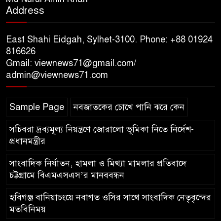
Address
১০ লাখ টাকার চেক ডিজঅনার
মামলায় এক বছরের সাজা
East Shahi Eidgah, Sylhet-3100. Phone: +88 01924
816626
Gmail: viewnews71@gmail.com/
‘সমন্বিত উদ্যোগেই গড়ে উঠবে
admin@viewnews71.com
আধুনিক সিলেট’ – বাণিজ্যমন্ত্রী
Sample Page
নবজাতকের চোখে পানি ঝরে কেন
ত্রিতরঙ্গের বাদল সাঁঝের বর্ণাঢ্য
আয়োজন ‘শ্রাবনের মেঘগুলো’
সচিবরা দ্রব্যমূল্য নিয়ন্ত্রণে জোরালো ভূমিকা নিতে নির্দেশ-
প্রধানমন্ত্রীর
সাংবাদিক নির্যাতন, হামলা ও মিথ্যা মামলার প্রতিবাদে
চট্টগ্রামে বিএমএসএস’র মানববন্ধন
হবিগঞ্জ বানিয়াচংয়ে নবাগত ওসির সাথে সাংবাদিক নেতৃবৃন্দের
মতবিনিময়