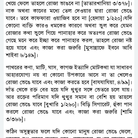
খেয়ে ফেলে তাহলে রোজা ভাঙবে না [তাতারখানিয়া ৩/৩৭৮]।
নাক অথবা কানের মধ্যে তেল দেওয়ার দ্বারা রোজা ভেঙে
যাবে। তবে কাফফারা ওয়াজিব হবে না [হেদায়া ১/২২০]।যদি
কোনো ব্যক্তি কারও ধমকের কারণে অথবা ভুল করে যেমন
রোজার কথা ভুলে গিয়ে পানাহার করে অতঃপর রোজা ভেঙে
গেছে মনে করে ইচ্ছা করে পানাহার করল, তাহলে রোজা নষ্ট
হয়ে যাবে এবং কাজা করা জরুরি [মুসান্নাফে ইবনে আবি
শাইবা ৬/১৪৯]।
পাথরের কণা, মাটি, ঘাস, কাগজ ইত্যাদি মোটকথা যা সাধারণ
আহারযোগ্য নয় বা কোনো উপকারে আসে না তা খেলেও
রোজা ভেঙে যাবে এবং কাজা করতে হবে [বাযযাযিয়া, ৪/৯৯]।
দাঁত থেকে রক্ত বের হয়ে যদি থুথুর সঙ্গে ভেতরে চলে যায়।
আর রক্তের পরিমাণ যদি থুথুর সমান বা বেশি হয় তাহলে
রোজা ভেঙে যাবে [বুখারি ১/২৬০]। বিড়ি সিগারেট, হুঁকা পান
করলে রোজা ভেঙে যাবে এবং কাজা করা জরুরি [শামি
৩/৩৬৬]।
কঠিন অসুস্থতার ফলে যদি কোনো মানুষ রোজা ভেঙে ফেলে,