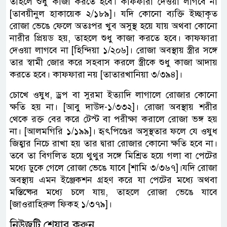
তাহলে শুধু কাজা করতে হবে। কাফফারা দেওয়া লাগবে না
[তাবয়ীনুল হাকায়েক ২/১৮৯]। যদি কোনো ব্যক্তি ইচ্ছাকৃত
রোজা ভেঙে ফেলে অতঃপর খুব অসুস্থ হয়ে যায় অথবা কোনো
নারীর প্রিয়ড হয়, তাহলে শুধু কাজা করতে হবে। কাফফারা
দেওয়া লাগবে না [হিন্দিয়া ১/২০৬]। রোজা অবস্থায় স্ত্রীর সঙ্গে
তার স্বামী জোর করে সহবাস করলে স্ত্রীকে শুধু কাজা আদায়
করতে হবে। কাফফারা নয় [তাতারখানিয়া ৩/৩৯৪]।
চোখে ওষুধ, ড্রপ বা সুরমা ইত্যাদি লাগালে রোজার কোনো
ক্ষতি হয় না। [আবু দাউদ-১/৩৩২]। রোজা অবস্থায় শরীর
থেকে রক্ত বের করে টেস্ট বা পরীক্ষা করালে রোজা ভঙ্গ হয়
না। [আলমগিরি ১/১৯৯]। হৃৎপিণ্ডের অসুস্থতার ফলে যে ওষুধ
জিহ্বার নিচে রাখা হয় তার দ্বারা রোজার কোনো ক্ষতি হবে না।
তবে তা বিগলিত হয়ে থুথুর সঙ্গে মিশ্রিত হয়ে গলা বা পেটের
মধ্যে ঢুকে গেলে রোজা ভেঙে যাবে [শামি ৩/৩৬৭]।যদি রোজা
অবস্থায় এমন ইঞ্জেকশন গ্রহণ করে যা পেটের মধ্যে অথবা
মস্তিষ্কের মধ্যে চলে যায়, তাহলে রোজা ভেঙে যাবে
[জাওরাহিরুল ফিকহ ১/৩৭৯]।
নিউজটি শেয়ার করুন