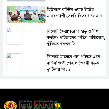
হিউম্যান রাইটস ওয়াচ ট্রাষ্টের
মাসবপ্যাপী সেহরি বিতরণ চলমান
সিলেটে জৈন্তাপুরে পাহাড় ও টিলা
কর্তনে- পরিবেশের ক্ষতির অভিযোগ,
ঝুঁকিতে বসতবাড়ি
সিলেটে মাজারে গান গাইতে এসে
বাউলশিল্পী পেহলি ভৈরবী সড়ক
দুর্ঘটনায় নিহত
সিলেটের ওসমানীনগর এলাকায়
ঢাকা-সিলেট মহাসড়কে দুটি
যাত্রীবাহী বাসের মুখোমুখি সংঘর্ষে
নিহত ৯, পরিবারকে আর্থিক সহযোগিতা