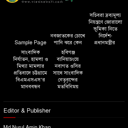
আন্তর্জাতিক অভিবাসী দিবস’ এবং
‘জাতীয় প্রবাসী দিবস’ উদযাপনের
সচিবরা দ্রব্যমূল্য
লক্ষ্যে আন্তঃমন্ত্রণালয় সভা অনুষ্ঠিত
নিয়ন্ত্রণে জোরালো
ভূমিকা নিতে
নবজাতকের চোখে
নির্দেশ-
সিলেট ইসলামিক ফাউন্ডেশনে
Sample Page
পানি ঝরে কেন
প্রধানমন্ত্রীর
জুলাই গণঅভ্যুত্থান দিবস ২০২৬
উপলক্ষ্যে আলোচনা সভা ও দু’আ
সাংবাদিক
হবিগঞ্জ
মাহফিল
নির্যাতন, হামলা ও
বানিয়াচংয়ে
মিথ্যা মামলার
নবাগত ওসির
প্রতিবাদে চট্টগ্রামে
সাথে সাংবাদিক
পরিবেশ রক্ষায় ব্যক্তিগত উদ্যোগ
বিএমএসএস’র
নেতৃবৃন্দের
সমাজের জন্য অনুকরণীয় মডেল-
মানববন্ধন
মতবিনিময়
বিভাগীয় কমিশনার
সিলেট মেট্রোপলিটন পুলিশ
Editor & Publisher
কমিশনার জুলাই স্মৃতিস্তম্ভে পুষ্পস্তবক
অর্পণ ও জুলাই গণঅভ্যুত্থানের
শহীদদের প্রতি গভীর শ্রদ্ধা নিবেদন করেন
Md Nurul Amin Khan