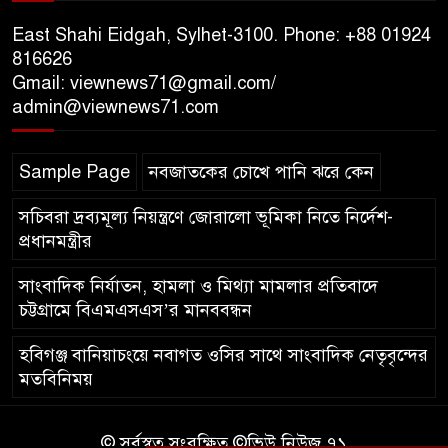
গভীর শ্রদ্ধা নিবেদন
East Shahi Eidgah, Sylhet-3100. Phone: +88 01924
যুক্তরাজ্যে বাংলাদেশিদের মধ্যে ৯৫
816626
Gmail: viewnews71@gmail.com/
শতাংশই সিলেটি
admin@viewnews71.com
সিলেট আরও দুইজনের মৃত্যু,
Sample Page
নবজাতকের চোখে পানি ঝরে কেন
হাসপাতালে ৩৫১ জন
সচিবরা দ্রব্যমূল্য নিয়ন্ত্রণে জোরালো ভূমিকা নিতে নির্দেশ-
প্রধানমন্ত্রীর
সাংবাদিক নির্যাতন, হামলা ও মিথ্যা মামলার প্রতিবাদে
চট্টগ্রামে বিএমএসএস’র মানববন্ধন
হবিগঞ্জ বানিয়াচংয়ে নবাগত ওসির সাথে সাংবাদিক নেতৃবৃন্দের
মতবিনিময়
© সর্বস্বত্ব সংরক্ষিত ©ভিউ নিউজ ৭১