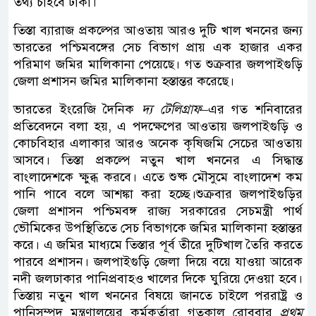
তথ্য চাইবে ঢাকা।
তিস্তা ব্যারাজ প্রকল্পের আওতায় আরও দুটি খাল খননের জন্য
ভারতের পশ্চিমবঙ্গের সেচ বিভাগ প্রায় এক হাজার একর
পরিমাণ জমির মালিকানা পেয়েছে। গত শুক্রবার জলপাইগুড়ি
জেলা প্রশাসন জমির মালিকানা হস্তান্তর করেছে।
ভারতের ইংরেজি দৈনিক
দ্য টেলিগ্রাফ
–এর গত শনিবারের
প্রতিবেদনে বলা হয়, এ পদক্ষেপের আওতায় জলপাইগুড়ি ও
কোচবিহার এলাকার আরও অনেক কৃষিজমি সেচের আওতায়
আসবে। তিস্তা প্রকল্পে নতুন খাল খননের এ সিদ্ধান্ত
বাংলাদেশকে ক্ষুব্ধ করবে। এতে শুষ্ক মৌসুমে বাংলাদেশ কম
পানি পাবে বলে আশঙ্কা করা হচ্ছে।শুক্রবার জলপাইগুড়ির
জেলা প্রশাসন পশ্চিমবঙ্গ রাজ্য সরকারের সেচমন্ত্রী পার্থ
ভৌমিকের উপস্থিতিতে সেচ বিভাগকে জমির মালিকানা হস্তান্তর
করে। এ জমির মাধ্যমে তিস্তার পূর্ব তীরে দুটিখাল তৈরি করতে
পারবে প্রশাসন। জলপাইগুড়ি জেলা দিয়ে বয়ে যাওয়া আরেক
নদী জলঢাকার পানিপ্রবাহও খালের দিকে ঘুরিয়ে দেওয়া হবে।
তিস্তায় নতুন খাল খননের বিষয়ে জানতে চাইলে পররাষ্ট্র ও
পানিসম্পদ মন্ত্রণালয়ের কর্মকর্তারা গতকাল রোববার
প্রথম