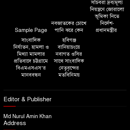
কমিশনার জুলাই স্মৃতিস্তম্ভে পুষ্পস্তবক
সচিবরা দ্রব্যমূল্য
অর্পণ ও জুলাই গণঅভ্যুত্থানের
নিয়ন্ত্রণে জোরালো
শহীদদের প্রতি গভীর শ্রদ্ধা নিবেদন করেন
ভূমিকা নিতে
নবজাতকের চোখে
নির্দেশ-
Sample Page
পানি ঝরে কেন
প্রধানমন্ত্রীর
১০ লাখ টাকার চেক ডিজঅনার
মামলায় এক বছরের সাজা
সাংবাদিক
হবিগঞ্জ
নির্যাতন, হামলা ও
বানিয়াচংয়ে
মিথ্যা মামলার
নবাগত ওসির
‘সমন্বিত উদ্যোগেই গড়ে উঠবে
প্রতিবাদে চট্টগ্রামে
সাথে সাংবাদিক
আধুনিক সিলেট’ – বাণিজ্যমন্ত্রী
বিএমএসএস’র
নেতৃবৃন্দের
মানববন্ধন
মতবিনিময়
ত্রিতরঙ্গের বাদল সাঁঝের বর্ণাঢ্য
আয়োজন ‘শ্রাবনের মেঘগুলো’
Editor & Publisher
সিলেট রেঞ্জের ডিআইজি জুলাই
স্মৃতিস্তম্ভে পুষ্পস্তবক অর্পণের মাধ্যমে
Md Nurul Amin Khan
Address
জুলাই গণঅভ্যুত্থানের শহীদদের প্রতি