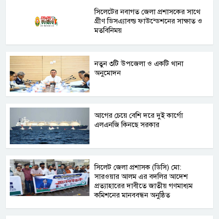
সিলেটের নবাগত জেলা প্রশাসকের সাথে
গ্রীণ ডিসএ্যাবল্ড ফাউন্ডেশনের সাক্ষাত ও
মতবিনিময়
নতুন ৩টি উপজেলা ও একটি থানা
অনুমোদন
আগের চেয়ে বেশি দরে দুই কার্গো
এলএনজি কিনছে সরকার
সিলেট জেলা প্রশাসক (ডিসি) মো:
সারওয়ার আলম এর বদলির আদেশ
প্রত্যাহারের দাবীতে জাতীয় গণমাধ্যম
কমিশনের মানববন্ধন অনুষ্ঠিত