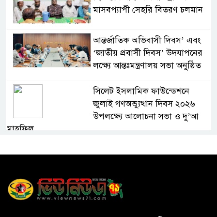
মাসবপ্যাপী সেহরি বিতরণ চলমান
আন্তর্জাতিক অভিবাসী দিবস’ এবং
‘জাতীয় প্রবাসী দিবস’ উদযাপনের
লক্ষ্যে আন্তঃমন্ত্রণালয় সভা অনুষ্ঠিত
সিলেট ইসলামিক ফাউন্ডেশনে
জুলাই গণঅভ্যুত্থান দিবস ২০২৬
উপলক্ষ্যে আলোচনা সভা ও দু’আ
মাহফিল
পরিবেশ রক্ষায় ব্যক্তিগত উদ্যোগ
সমাজের জন্য অনুকরণীয় মডেল-
বিভাগীয় কমিশনার
সিলেট মেট্রোপলিটন পুলিশ