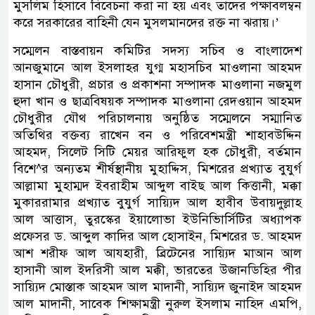
মুসলিম হিসাবে বিবেচনা করা না হয় এবং তাদের পক্ষাবলম্বন
করে সরকারের বাহিনী যেন মুসলমানদের রক্ত না ঝরায়।’
সম্মেলন বাস্তবায়ন কমিটির সদস্য সচিব ও বাংলাদেশ
আনজুমানে আল ইসলাহর যুগ্ম মহাসচিব মাওলানা আহমদ
হাসান চৌধুরী, প্রচার ও প্রকাশনা সম্পাদক মাওলানা নজমুল
হুদা খান ও ছাত্রবিষয়ক সম্পাদক মাওলানা রেদওয়ান আহমদ
চৌধুরীর যৌথ পরিচালনায় অনুষ্ঠিত সম্মেলনে সম্মানিত
অতিথির বক্তব্য রাখেন বন ও পরিবেশমন্ত্রী শাহাবউদ্দিন
আহমদ, সিলেট সিটি মেয়র আরিফুল হক চৌধুরী, বর্তমান
বিশে^র অন্যতম শীর্ষস্থানীয় মুহাদ্দিস, মিশরের প্রখ্যাত বুযুর্গ
আল্লামা মুহাম্মদ ইবরাহীম আব্দুল বাইছ আল কিত্তানী, মক্কা
মুকাররামার প্রখ্যাত বুযুর্গ সায়্যিদ আল হাবীব উবায়দুল্লাহ
আল আত্তাস, তুরস্কের ইয়ালোভা ইউনিভিার্সিটির অধ্যাপক
প্রফেসর ড. আব্দুল কাদির আল হোসাইন, মিশরের ড. আহমদ
আশ শরীফ আল আযহারী, ব্রিটেনের সায়্যিদ মাআন আল
হাসানী আল ইদরিসী আল মক্কী, ভারতের উজানডিহির পীর
সায়্যিদ মোস্তাক আহমদ আল মাদানী, সায়্যিদ জুনাইদ আহমদ
আল মাদানী, সাবেক শিক্ষামন্ত্রী নুরুল ইসলাম নাহিদ এমপি,