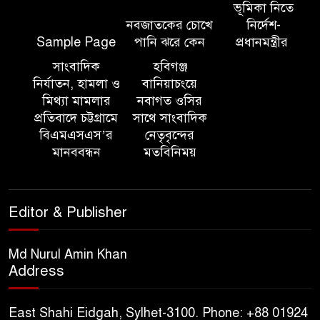
ভূমিকা নিতে
নবজাতকের চোখে
নির্দেশ-
সিলেট ইসলামিক ফাউন্ডেশনে
Sample Page
পানি ঝরে কেন
প্রধানমন্ত্রীর
জুলাই গণঅভ্যুত্থান দিবস ২০২৬
উপলক্ষ্যে আলোচনা সভা ও দু’আ
সাংবাদিক
হবিগঞ্জ
মাহফিল
নির্যাতন, হামলা ও
বানিয়াচংয়ে
মিথ্যা মামলার
নবাগত ওসির
প্রতিবাদে চট্টগ্রামে
সাথে সাংবাদিক
পরিবেশ রক্ষায় ব্যক্তিগত উদ্যোগ
বিএমএসএস’র
নেতৃবৃন্দের
সমাজের জন্য অনুকরণীয় মডেল-
মানববন্ধন
মতবিনিময়
বিভাগীয় কমিশনার
সিলেট মেট্রোপলিটন পুলিশ
Editor & Publisher
কমিশনার জুলাই স্মৃতিস্তম্ভে পুষ্পস্তবক
অর্পণ ও জুলাই গণঅভ্যুত্থানের
শহীদদের প্রতি গভীর শ্রদ্ধা নিবেদন করেন
Md Nurul Amin Khan
Address
১০ লাখ টাকার চেক ডিজঅনার
মামলায় এক বছরের সাজা
East Shahi Eidgah, Sylhet-3100. Phone: +88 01924