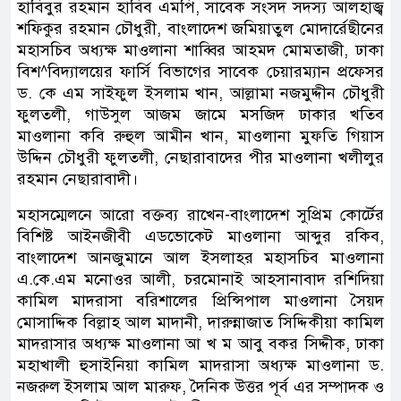
হাবিবুর রহমান হাবিব এমপি, সাবেক সংসদ সদস্য আলহাজ্ব
শফিকুর রহমান চৌধুরী, বাংলাদেশ জমিয়াতুল মোদার্রেছীনের
মহাসচিব অধ্যক্ষ মাওলানা শাব্বির আহমদ মোমতাজী, ঢাকা
বিশ^বিদ্যালয়ের ফার্সি বিভাগের সাবেক চেয়ারম্যান প্রফেসর
ড. কে এম সাইফুল ইসলাম খান, আল্লামা নজমুদ্দীন চৌধুরী
ফুলতলী, গাউসুল আজম জামে মসজিদ ঢাকার খতিব
মাওলানা কবি রুহুল আমীন খান, মাওলানা মুফতি গিয়াস
উদ্দিন চৌধুরী ফুলতলী, নেছারাবাদের পীর মাওলানা খলীলুর
রহমান নেছারাবাদী।
মহাসম্মেলনে আরো বক্তব্য রাখেন-বাংলাদেশ সুপ্রিম কোর্টের
বিশিষ্ট আইনজীবী এডভোকেট মাওলানা আব্দুর রকিব,
বাংলাদেশ আনজুমানে আল ইসলাহর মহাসচিব মাওলানা
এ.কে.এম মনোওর আলী, চরমোনাই আহসানাবাদ রশিদিয়া
কামিল মাদরাসা বরিশালের প্রিন্সিপাল মাওলানা সৈয়দ
মোসাদ্দিক বিল্লাহ আল মাদানী, দারুন্নাজাত সিদ্দিকীয়া কামিল
মাদরাসার অধ্যক্ষ মাওলানা আ খ ম আবু বকর সিদ্দীক, ঢাকা
মহাখালী হুসাইনিয়া কামিল মাদরাসা অধ্যক্ষ মাওলানা ড.
নজরুল ইসলাম আল মারুফ, দৈনিক উত্তর পূর্ব এর সম্পাদক ও