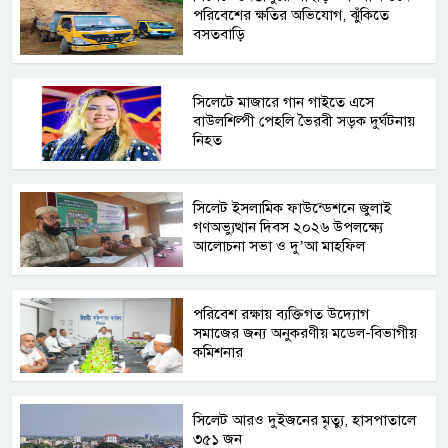
পরিবেশের ক্ষতির অভিযোগ, ঝুঁকিতে
বসতবাড়ি
সিলেটে মাজারে গান গাইতে এসে
বাউলশিল্পী পেহলি ভৈরবী সড়ক দুর্ঘটনায়
নিহত
সিলেট ইসলামিক ফাউন্ডেশনে জুলাই
গণঅভ্যুত্থান দিবস ২০২৬ উপলক্ষ্যে
আলোচনা সভা ও দু’আ মাহফিল
পরিবেশ রক্ষায় ব্যক্তিগত উদ্যোগ
সমাজের জন্য অনুকরণীয় মডেল-বিভাগীয়
কমিশনার
সিলেট আরও দুইজনের মৃত্যু, হাসপাতালে
৩৫১ জন