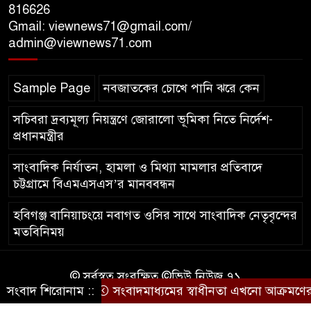
816626
Gmail: viewnews71@gmail.com/
‘সমন্বিত উদ্যোগেই গড়ে উঠবে
admin@viewnews71.com
আধুনিক সিলেট’ – বাণিজ্যমন্ত্রী
Sample Page
নবজাতকের চোখে পানি ঝরে কেন
ত্রিতরঙ্গের বাদল সাঁঝের বর্ণাঢ্য
আয়োজন ‘শ্রাবনের মেঘগুলো’
সচিবরা দ্রব্যমূল্য নিয়ন্ত্রণে জোরালো ভূমিকা নিতে নির্দেশ-
প্রধানমন্ত্রীর
সাংবাদিক নির্যাতন, হামলা ও মিথ্যা মামলার প্রতিবাদে
চট্টগ্রামে বিএমএসএস’র মানববন্ধন
হবিগঞ্জ বানিয়াচংয়ে নবাগত ওসির সাথে সাংবাদিক নেতৃবৃন্দের
মতবিনিময়
© সর্বস্বত্ব সংরক্ষিত ©ভিউ নিউজ ৭১
সংবাদ শিরোনাম ::
সংবাদমাধ্যমের স্বাধীনতা এখনো আক্রমণের মুখ
কারিগরি সহযোগিতায়ঃ
আইটিপল্লী