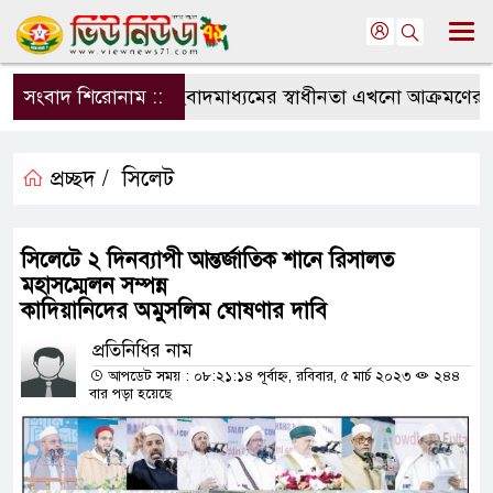
সংবাদ শিরোনাম ::
সংবাদমাধ্যমের স্বাধীনতা এখনো আক্রমণের মুখে:
প্রচ্ছদ /
সিলেট
সিলেটে ২ দিনব্যাপী আন্তর্জাতিক শানে রিসালত
মহাসম্মেলন সম্পন্ন
কাদিয়ানিদের অমুসলিম ঘোষণার দাবি
প্রতিনিধির নাম
আপডেট সময় : ০৮:২১:১৪ পূর্বাহ্ন, রবিবার, ৫ মার্চ ২০২৩
২৪৪
বার পড়া হয়েছে