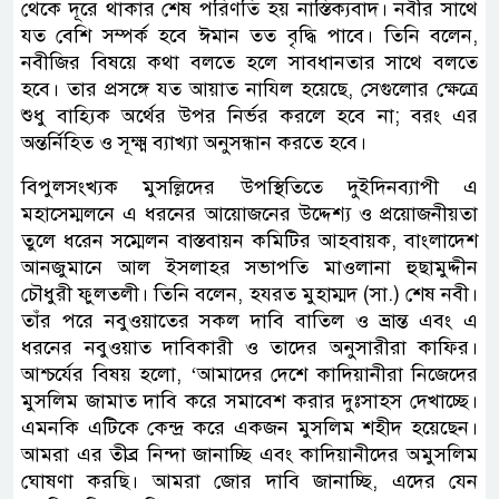
থেকে দূরে থাকার শেষ পরিণতি হয় নাস্তিক্যবাদ। নবীর সাথে
যত বেশি সম্পর্ক হবে ঈমান তত বৃদ্ধি পাবে। তিনি বলেন,
নবীজির বিষয়ে কথা বলতে হলে সাবধানতার সাথে বলতে
হবে। তার প্রসঙ্গে যত আয়াত নাযিল হয়েছে, সেগুলোর ক্ষেত্রে
শুধু বাহ্যিক অর্থের উপর নির্ভর করলে হবে না; বরং এর
অন্তর্নিহিত ও সূক্ষ্ম ব্যাখ্যা অনুসন্ধান করতে হবে।
বিপুলসংখ্যক মুসল্লিদের উপস্থিতিতে দুইদিনব্যাপী এ
মহাসেম্মলনে এ ধরনের আয়োজনের উদ্দেশ্য ও প্রয়োজনীয়তা
তুলে ধরেন সম্মেলন বাস্তবায়ন কমিটির আহবায়ক, বাংলাদেশ
আনজুমানে আল ইসলাহর সভাপতি মাওলানা হুছামুদ্দীন
চৌধুরী ফুলতলী। তিনি বলেন, হযরত মুহাম্মদ (সা.) শেষ নবী।
তাঁর পরে নবুওয়াতের সকল দাবি বাতিল ও ভ্রান্ত এবং এ
ধরনের নবুওয়াত দাবিকারী ও তাদের অনুসারীরা কাফির।
আশ্চর্যের বিষয় হলো, ‘আমাদের দেশে কাদিয়ানীরা নিজেদের
মুসলিম জামাত দাবি করে সমাবেশ করার দুঃসাহস দেখাচ্ছে।
এমনকি এটিকে কেন্দ্র করে একজন মুসলিম শহীদ হয়েছেন।
আমরা এর তীব্র নিন্দা জানাচ্ছি এবং কাদিয়ানীদের অমুসলিম
ঘোষণা করছি। আমরা জোর দাবি জানাচ্ছি, এদের যেন