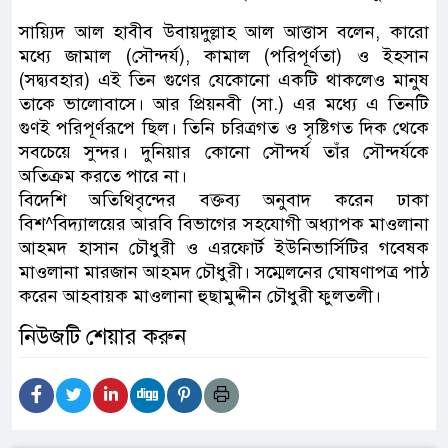
সায়্যিদ আল হাবীব উবায়দুল্লাহ আল আত্তাস বলেন, কারো
মধ্যে জামাল (সৌন্দর্য), কামাল (পরিপূর্ণতা) ও ইহসান
(সদ্ব্যবহার) এই তিন গুণের যেকোনো একটি থাকলেও মানুষ
তাকে ভালোবাসে। আর প্রিয়নবী (সা.) এর মধ্যে এ তিনটি
গুণই পরিপূর্ণরূপে ছিল। তিনি চরিত্রগত ও সৃষ্টিগত দিক থেকে
সবচেয়ে সুন্দর। দুনিয়ার কোনো সৌন্দর্য তাঁর সৌন্দর্যকে
অতিক্রম করতে পারে না।
বিদেশি অতিথিবৃন্দের বক্তব্য অনুবাদ করেন ঢাকা
বিশ^বিদ্যালয়ের আরবি বিভাগের সহযোগী অধ্যাপক মাওলানা
আহমদ হাসান চৌধুরী ও এরফোর্ট ইউনিভার্সিটির গবেষক
মাওলানা মারজান আহমদ চৌধুরী। সম্মেলনের ঘোষণাপত্র পাঠ
করেন আহবায়ক মাওলানা হুছামুদ্দীন চৌধুরী ফুলতলী।
নিউজটি শেয়ার করুন