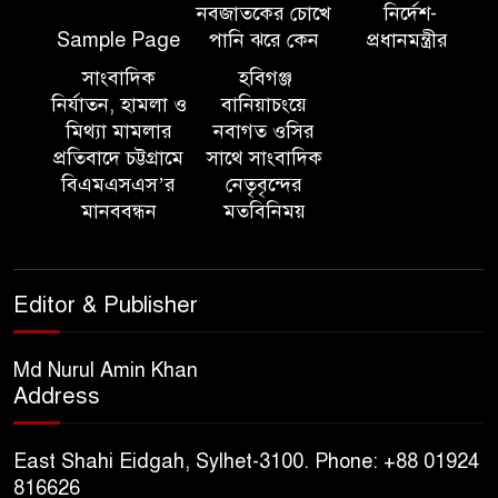
নবজাতকের চোখে
নির্দেশ-
Sample Page
পানি ঝরে কেন
প্রধানমন্ত্রীর
১০ লাখ টাকার চেক ডিজঅনার
মামলায় এক বছরের সাজা
সাংবাদিক
হবিগঞ্জ
নির্যাতন, হামলা ও
বানিয়াচংয়ে
মিথ্যা মামলার
নবাগত ওসির
‘সমন্বিত উদ্যোগেই গড়ে উঠবে
প্রতিবাদে চট্টগ্রামে
সাথে সাংবাদিক
আধুনিক সিলেট’ – বাণিজ্যমন্ত্রী
বিএমএসএস’র
নেতৃবৃন্দের
মানববন্ধন
মতবিনিময়
ত্রিতরঙ্গের বাদল সাঁঝের বর্ণাঢ্য
আয়োজন ‘শ্রাবনের মেঘগুলো’
Editor & Publisher
সিলেট রেঞ্জের ডিআইজি জুলাই
স্মৃতিস্তম্ভে পুষ্পস্তবক অর্পণের মাধ্যমে
Md Nurul Amin Khan
Address
জুলাই গণঅভ্যুত্থানের শহীদদের প্রতি
গভীর শ্রদ্ধা নিবেদন
East Shahi Eidgah, Sylhet-3100. Phone: +88 01924
যুক্তরাজ্যে বাংলাদেশিদের মধ্যে ৯৫
816626