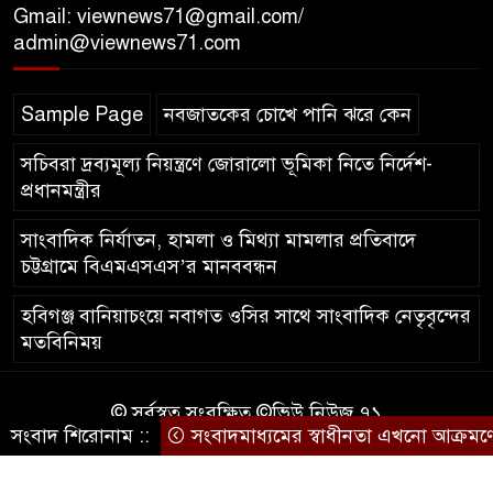
Gmail: viewnews71@gmail.com/
শতাংশই সিলেটি
admin@viewnews71.com
সিলেট আরও দুইজনের মৃত্যু,
Sample Page
নবজাতকের চোখে পানি ঝরে কেন
হাসপাতালে ৩৫১ জন
সচিবরা দ্রব্যমূল্য নিয়ন্ত্রণে জোরালো ভূমিকা নিতে নির্দেশ-
প্রধানমন্ত্রীর
সাংবাদিক নির্যাতন, হামলা ও মিথ্যা মামলার প্রতিবাদে
চট্টগ্রামে বিএমএসএস’র মানববন্ধন
হবিগঞ্জ বানিয়াচংয়ে নবাগত ওসির সাথে সাংবাদিক নেতৃবৃন্দের
মতবিনিময়
© সর্বস্বত্ব সংরক্ষিত ©ভিউ নিউজ ৭১
সংবাদ শিরোনাম ::
সংবাদমাধ্যমের স্বাধীনতা এখনো আক্রমণের
কারিগরি সহযোগিতায়ঃ
আইটিপল্লী