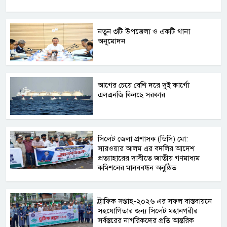
নতুন ৩টি উপজেলা ও একটি থানা
অনুমোদন
আগের চেয়ে বেশি দরে দুই কার্গো
এলএনজি কিনছে সরকার
সিলেট জেলা প্রশাসক (ডিসি) মো:
সারওয়ার আলম এর বদলির আদেশ
প্রত্যাহারের দাবীতে জাতীয় গণমাধ্যম
কমিশনের মানববন্ধন অনুষ্ঠিত
ট্রাফিক সপ্তাহ-২০২৬ এর সফল বাস্তবায়নে
সহযোগিতার জন্য সিলেট মহানগরীর
সর্বস্তরের নাগরিকদের প্রতি আন্তরিক