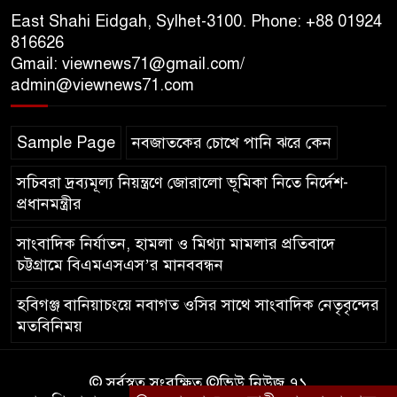
East Shahi Eidgah, Sylhet-3100. Phone: +88 01924
সিলেটে মাজারে গান গাইতে এসে
816626
বাউলশিল্পী পেহলি ভৈরবী সড়ক
Gmail: viewnews71@gmail.com/
দুর্ঘটনায় নিহত
admin@viewnews71.com
Sample Page
নবজাতকের চোখে পানি ঝরে কেন
সচিবরা দ্রব্যমূল্য নিয়ন্ত্রণে জোরালো ভূমিকা নিতে নির্দেশ-
প্রধানমন্ত্রীর
সাংবাদিক নির্যাতন, হামলা ও মিথ্যা মামলার প্রতিবাদে
চট্টগ্রামে বিএমএসএস’র মানববন্ধন
হবিগঞ্জ বানিয়াচংয়ে নবাগত ওসির সাথে সাংবাদিক নেতৃবৃন্দের
মতবিনিময়
© সর্বস্বত্ব সংরক্ষিত ©ভিউ নিউজ ৭১