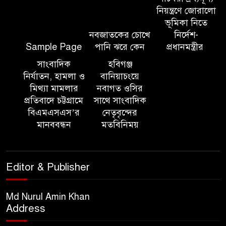
নিয়ন্ত্রণে জোরালো
ভূমিকা নিতে
নবজাতকের চোখে
নির্দেশ-
সালমান শাহ হত্যা মামলায় ডন
Sample Page
পানি ঝরে কেন
প্রধানমন্ত্রীর
গ্রেপ্তার
সাংবাদিক
হবিগঞ্জ
নির্যাতন, হামলা ও
বানিয়াচংয়ে
হবিগঞ্জ মহাসড়কে ত্রিমুখী সংঘর্ষে
মিথ্যা মামলার
নবাগত ওসির
প্রতিবাদে চট্টগ্রামে
সাথে সাংবাদিক
নিহত ২
বিএমএসএস’র
নেতৃবৃন্দের
মানববন্ধন
মতবিনিময়
সিলেটে কাজ করতে সিটি
কর্পোরেশনের এক কর্মচারী
বিদ্যুৎস্পৃষ্টে মৃত্যু, আহত ২
Editor & Publisher
সিলেটে জৈন্তাপুরে পাহাড় ও টিলা
Md Nurul Amin Khan
কর্তনে- পরিবেশের ক্ষতির অভিযোগ,
Address
ঝুঁকিতে বসতবাড়ি