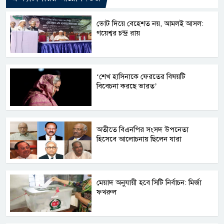
ভোট দিয়ে বেহেশত নয়, আমলই আসল:
গয়েশ্বর চন্দ্র রায়
‘শেখ হাসিনাকে ফেরতের বিষয়টি
বিবেচনা করছে ভারত’
অতীতে বিএনপির সংসদ উপনেতা
হিসেবে আলোচনায় ছিলেন যারা
মেয়াদ অনুযায়ী হবে সিটি নির্বাচন: মির্জা
ফখরুল