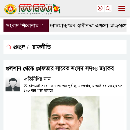
সংবাদ শিরোনাম ::
সংবাদমাধ্যমের স্বাধীনতা এখনো আক্রমণের মু
প্রচ্ছদ /
রাজনীতি
গুলশান থেকে গ্রেফতার সাবেক সংসদ সদস্য জ্যাকব
প্রতিনিধির নাম
আপডেট সময় : ০৪:৫৮:৩৩ পূর্বাহ্ন, মঙ্গলবার, ১ অক্টোবর ২০২৪
১৯০ বার পড়া হয়েছে