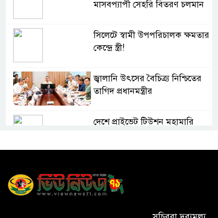
মাসবপ্যাপী সেহরি বিতরণ চলমান
সিলেটে স্বামী উপপরিচালক ক্ষমতার
কেন্দ্রে স্ত্রী!
জ্বালানি উৎসের বৈচিত্র্য নিশ্চিতের
তাগিদ প্রধানমন্ত্রীর
দেশে প্রাইভেট টিউশন মহামারি
আকার ধারণ করেছে: গণশিক্ষা
প্রতিমন্ত্রী
মাধবপুর ডিবির অভিযানে ৬০ কেজি
গাঁজা উদ্ধার
সিলেটে হামের উপসর্গে মৃত্যু ৩
সচিবরা দ্রব্যমূল্য