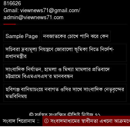
যুক্তরাজ্যে বাংলাদেশিদের মধ্যে ৯৫
816626
Gmail: viewnews71@gmail.com/
শতাংশই সিলেটি
admin@viewnews71.com
সিলেট আরও দুইজনের মৃত্যু,
Sample Page
নবজাতকের চোখে পানি ঝরে কেন
হাসপাতালে ৩৫১ জন
সচিবরা দ্রব্যমূল্য নিয়ন্ত্রণে জোরালো ভূমিকা নিতে নির্দেশ-
প্রধানমন্ত্রীর
সাংবাদিক নির্যাতন, হামলা ও মিথ্যা মামলার প্রতিবাদে
চট্টগ্রামে বিএমএসএস’র মানববন্ধন
হবিগঞ্জ বানিয়াচংয়ে নবাগত ওসির সাথে সাংবাদিক নেতৃবৃন্দের
মতবিনিময়
© সর্বস্বত্ব সংরক্ষিত ©ভিউ নিউজ ৭১
সংবাদ শিরোনাম ::
সংবাদমাধ্যমের স্বাধীনতা এখনো আক্রমণের ম
কারিগরি সহযোগিতায়ঃ
আইটিপল্লী