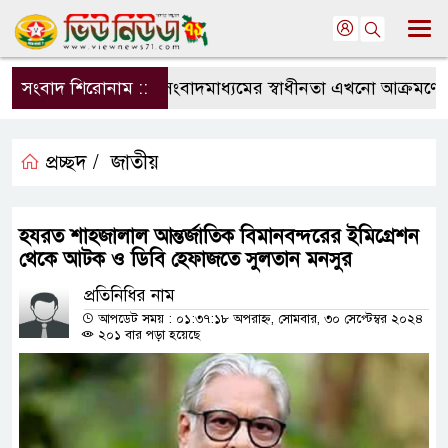
সংবাদ শিরোনাম ::
সংবাদমাধ্যমের স্বাধীনতা এখনো আক্রমণের মু
প্রচ্ছদ /
জাতীয়
হযরত শাহজালাল আন্তর্জাতিক বিমানবন্দরের ইমিগ্রেশন
থেকে আটক ও ডিবি হেফাজতে সুলতান মনসুর
প্রতিনিধির নাম
আপডেট সময় : ০১:৩৭:১৮ অপরাহ্ন, সোমবার, ৩০ সেপ্টেম্বর ২০২৪
২০১ বার পড়া হয়েছে