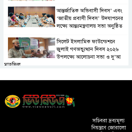
আন্তর্জাতিক অভিবাসী দিবস’ এবং
‘জাতীয় প্রবাসী দিবস’ উদযাপনের
লক্ষ্যে আন্তঃমন্ত্রণালয় সভা অনুষ্ঠিত
সিলেট ইসলামিক ফাউন্ডেশনে
জুলাই গণঅভ্যুত্থান দিবস ২০২৬
উপলক্ষ্যে আলোচনা সভা ও দু’আ
মাহফিল
পরিবেশ রক্ষায় ব্যক্তিগত উদ্যোগ
সমাজের জন্য অনুকরণীয় মডেল-
বিভাগীয় কমিশনার
সিলেট মেট্রোপলিটন পুলিশ
কমিশনার জুলাই স্মৃতিস্তম্ভে পুষ্পস্তবক
সচিবরা দ্রব্যমূল্য
অর্পণ ও জুলাই গণঅভ্যুত্থানের
নিয়ন্ত্রণে জোরালো