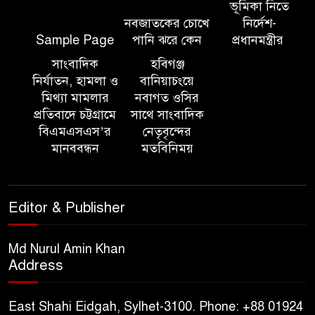
শহীদদের প্রতি গভীর শ্রদ্ধা নিবেদন করেন
ভূমিকা নিতে
নবজাতকের চোখে
নির্দেশ-
Sample Page
পানি ঝরে কেন
প্রধানমন্ত্রীর
১০ লাখ টাকার চেক ডিজঅনার
মামলায় এক বছরের সাজা
সাংবাদিক
হবিগঞ্জ
নির্যাতন, হামলা ও
বানিয়াচংয়ে
মিথ্যা মামলার
নবাগত ওসির
‘সমন্বিত উদ্যোগেই গড়ে উঠবে
প্রতিবাদে চট্টগ্রামে
সাথে সাংবাদিক
আধুনিক সিলেট’ – বাণিজ্যমন্ত্রী
বিএমএসএস’র
নেতৃবৃন্দের
মানববন্ধন
মতবিনিময়
ত্রিতরঙ্গের বাদল সাঁঝের বর্ণাঢ্য
আয়োজন ‘শ্রাবনের মেঘগুলো’
Editor & Publisher
সিলেট রেঞ্জের ডিআইজি জুলাই
স্মৃতিস্তম্ভে পুষ্পস্তবক অর্পণের মাধ্যমে
Md Nurul Amin Khan
Address
জুলাই গণঅভ্যুত্থানের শহীদদের প্রতি
গভীর শ্রদ্ধা নিবেদন
East Shahi Eidgah, Sylhet-3100. Phone: +88 01924