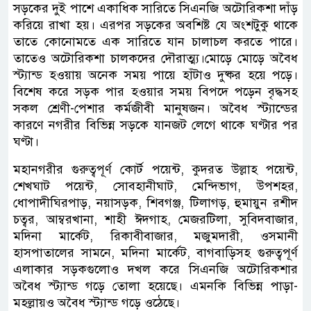
সড়কের দুই পাশে একাধিক সারিতে সিএনজি অটোরিকশা দাঁড়
করিয়ে রাখা হয়। এরপর সড়কের অবশিষ্ট যে অংশটুকু থাকে
তাতে কোনোমতে এক সারিতে যান চালাচল করতে পারে।
তাতেও অটোরিকশা চালকদের দৌরাত্ম্য।মোড়ে মোড়ে অবৈধ
স্ট্যান্ড হওয়ায় অনেক সময় পায়ে হাঁটাও দুষ্কর হয়ে পড়ে।
বিশেষ করে সড়ক পার হওয়ার সময় বিপদে পড়েন বৃদ্ধসহ
সকল শ্রেণী-পেশার কর্মজীবী মানুষজন। অবৈধ স্ট্যান্ডের
কারণে নগরীর বিভিন্ন সড়কে যানজট লেগে থাকে ঘণ্টার পর
ঘণ্টা।
মহানগরীর গুরুত্বপূর্ণ কোর্ট পয়েন্ট, কুদরত উল্লাহ পয়েন্ট,
শেখঘাট পয়েন্ট, সোবহানীঘাট, মেন্দিভাগ, উপশহর,
ধোপাদীঘিরপাড়, নয়াসড়ক, শিবগঞ্জ, টিলাগড়, হুমায়ুন রশীদ
চত্বর, আম্বরখানা, শাহী ঈদগাহ, মেজরটিলা, সুবিদবাজার,
মদিনা মার্কেট, রিকাবীবাজার, মজুমদারী, ওসমানী
হাসপাতালের সামনে, মদিনা মার্কেট, বাগবাড়িসহ গুরুত্বপূর্ণ
এলাকার সড়কগুলোও দখল করে সিএনজি অটোরিকশার
অবৈধ স্ট্যান্ড গড়ে তোলা হয়েছে। এমনকি বিভিন্ন পাড়া-
মহল্লায়ও অবৈধ স্ট্যান্ড গড়ে ওঠেছে।