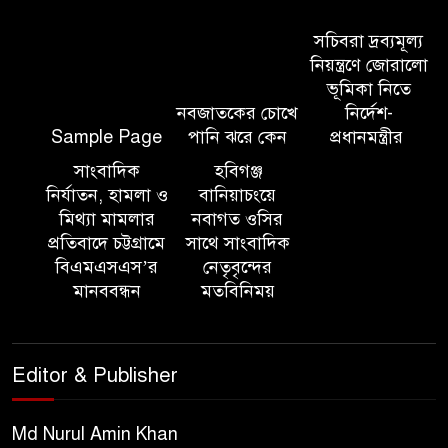
সিলেট মেট্রোপলিটন পুলিশ
কমিশনার জুলাই স্মৃতিস্তম্ভে পুষ্পস্তবক
সচিবরা দ্রব্যমূল্য
অর্পণ ও জুলাই গণঅভ্যুত্থানের
নিয়ন্ত্রণে জোরালো
শহীদদের প্রতি গভীর শ্রদ্ধা নিবেদন করেন
ভূমিকা নিতে
নবজাতকের চোখে
নির্দেশ-
Sample Page
পানি ঝরে কেন
প্রধানমন্ত্রীর
১০ লাখ টাকার চেক ডিজঅনার
মামলায় এক বছরের সাজা
সাংবাদিক
হবিগঞ্জ
নির্যাতন, হামলা ও
বানিয়াচংয়ে
মিথ্যা মামলার
নবাগত ওসির
‘সমন্বিত উদ্যোগেই গড়ে উঠবে
প্রতিবাদে চট্টগ্রামে
সাথে সাংবাদিক
আধুনিক সিলেট’ – বাণিজ্যমন্ত্রী
বিএমএসএস’র
নেতৃবৃন্দের
মানববন্ধন
মতবিনিময়
ত্রিতরঙ্গের বাদল সাঁঝের বর্ণাঢ্য
আয়োজন ‘শ্রাবনের মেঘগুলো’
Editor & Publisher
সিলেট রেঞ্জের ডিআইজি জুলাই
স্মৃতিস্তম্ভে পুষ্পস্তবক অর্পণের মাধ্যমে
Md Nurul Amin Khan