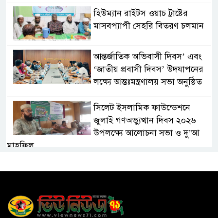
হিউম্যান রাইটস ওয়াচ ট্রাষ্টের
মাসবপ্যাপী সেহরি বিতরণ চলমান
আন্তর্জাতিক অভিবাসী দিবস’ এবং
‘জাতীয় প্রবাসী দিবস’ উদযাপনের
লক্ষ্যে আন্তঃমন্ত্রণালয় সভা অনুষ্ঠিত
সিলেট ইসলামিক ফাউন্ডেশনে
জুলাই গণঅভ্যুত্থান দিবস ২০২৬
উপলক্ষ্যে আলোচনা সভা ও দু’আ
মাহফিল
পরিবেশ রক্ষায় ব্যক্তিগত উদ্যোগ
সমাজের জন্য অনুকরণীয় মডেল-
বিভাগীয় কমিশনার