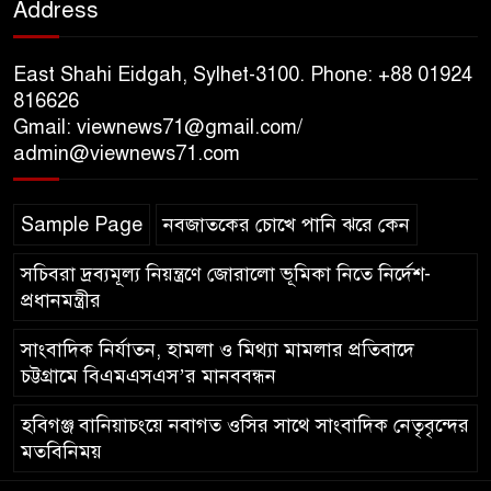
Address
জুলাই গণঅভ্যুত্থানের শহীদদের প্রতি
গভীর শ্রদ্ধা নিবেদন
East Shahi Eidgah, Sylhet-3100. Phone: +88 01924
যুক্তরাজ্যে বাংলাদেশিদের মধ্যে ৯৫
816626
Gmail: viewnews71@gmail.com/
শতাংশই সিলেটি
admin@viewnews71.com
সিলেট আরও দুইজনের মৃত্যু,
Sample Page
নবজাতকের চোখে পানি ঝরে কেন
হাসপাতালে ৩৫১ জন
সচিবরা দ্রব্যমূল্য নিয়ন্ত্রণে জোরালো ভূমিকা নিতে নির্দেশ-
প্রধানমন্ত্রীর
সাংবাদিক নির্যাতন, হামলা ও মিথ্যা মামলার প্রতিবাদে
চট্টগ্রামে বিএমএসএস’র মানববন্ধন
হবিগঞ্জ বানিয়াচংয়ে নবাগত ওসির সাথে সাংবাদিক নেতৃবৃন্দের
মতবিনিময়