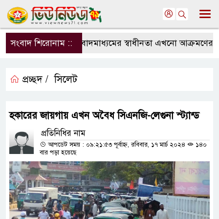
সংবাদ শিরোনাম ::
সংবাদমাধ্যমের স্বাধীনতা এখনো আক্রমণের মুখে
প্রচ্ছদ /
সিলেট
হকারের জায়গায় এখন অবৈধ সিএনজি-লেগুনা স্ট্যান্ড
প্রতিনিধির নাম
আপডেট সময় : ০৯:২১:৫৩ পূর্বাহ্ন, রবিবার, ১৭ মার্চ ২০২৪
১৪০
বার পড়া হয়েছে