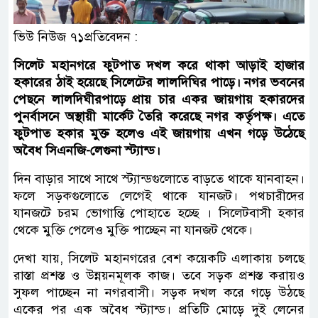
ভিউ নিউজ ৭১প্রতিবেদন :
সিলেট মহানগরে ফুটপাত দখল করে থাকা আড়াই হাজার
হকারের ঠাই হয়েছে সিলেটের লালদিঘির পাড়ে। নগর ভবনের
পেছনে লালদিঘীরপাড়ে প্রায় চার একর জায়গায় হকারদের
পুনর্বাসনে অস্থায়ী মার্কেট তৈরি করেছে নগর কর্তৃপক্ষ। এতে
ফুটপাত হকার মুক্ত হলেও এই জায়গায় এখন গড়ে উঠেছে
অবৈধ সিএনজি-লেগুনা স্ট্যান্ড।
দিন বাড়ার সাথে সাথে স্ট্যান্ডগুলোতে বাড়তে থাকে যানবাহন।
ফলে সড়কগুলোতে লেগেই থাকে যানজট। পথচারীদের
যানজটে চরম ভোগান্তি পোহাতে হচ্ছে । সিলেটবাসী হকার
থেকে মুক্তি পেলেও মুক্তি পাচ্ছেন না যানজট থেকে।
দেখা যায়, সিলেট মহানগরের বেশ কয়েকটি এলাকায় চলছে
রাস্তা প্রশস্ত ও উন্নয়নমূলক কাজ। তবে সড়ক প্রশস্ত করায়ও
সুফল পাচ্ছেন না নগরবাসী। সড়ক দখল করে গড়ে উঠছে
একের পর এক অবৈধ স্ট্যান্ড। প্রতিটি মোড়ে দুই লেনের