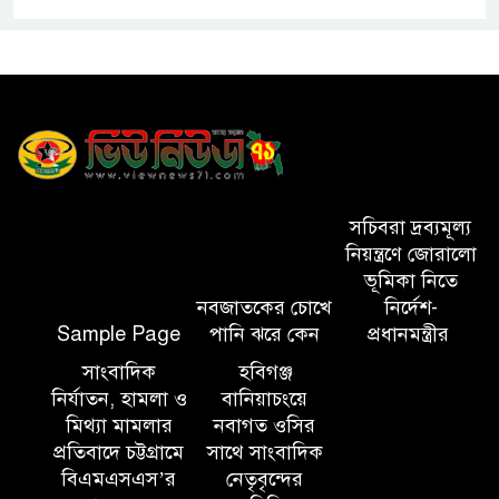
সিলেটের ওসমানীনগর এলাকায়
ঢাকা-সিলেট মহাসড়কে দুটি
যাত্রীবাহী বাসের মুখোমুখি সংঘর্ষে
নিহত ৯, পরিবারকে আর্থিক সহযোগিতা
আন্তর্জাতিক অভিবাসী দিবস’ এবং
‘জাতীয় প্রবাসী দিবস’ উদযাপনের
সচিবরা দ্রব্যমূল্য
লক্ষ্যে আন্তঃমন্ত্রণালয় সভা অনুষ্ঠিত
নিয়ন্ত্রণে জোরালো
ভূমিকা নিতে
নবজাতকের চোখে
নির্দেশ-
সিলেট ইসলামিক ফাউন্ডেশনে
Sample Page
পানি ঝরে কেন
প্রধানমন্ত্রীর
জুলাই গণঅভ্যুত্থান দিবস ২০২৬
উপলক্ষ্যে আলোচনা সভা ও দু’আ
সাংবাদিক
হবিগঞ্জ
মাহফিল
নির্যাতন, হামলা ও
বানিয়াচংয়ে
মিথ্যা মামলার
নবাগত ওসির
প্রতিবাদে চট্টগ্রামে
সাথে সাংবাদিক
পরিবেশ রক্ষায় ব্যক্তিগত উদ্যোগ
বিএমএসএস’র
নেতৃবৃন্দের
সমাজের জন্য অনুকরণীয় মডেল-