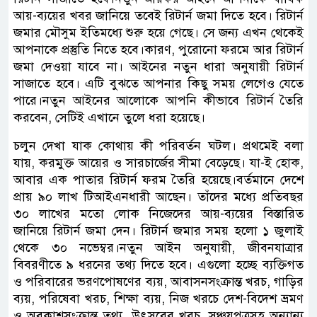
আয়-ব্যয়ের খবর জানিয়ে তবেই রিটার্ন জমা দিতে হবে। রিটার্ন
জমার মৌসুম ইতিমধ্যে শুরু হয়ে গেছে। সে জন্য এখন থেকেই
আপনাকে প্রস্তুতি নিতে হবে।কারণ, পুরোনো ফরমে আর রিটার্ন
জমা দেওয়া যাবে না। আইনের নতুন ধারা অনুযায়ী রিটার্ন
সাজাতে হবে। এটি বুঝতে আপনার কিছু সময় লেগেও যেতে
পারে।নতুন আইনের আলোকে আপনি কীভাবে রিটার্ন তৈরি
করবেন, সেটিই এখানে তুলে ধরা হয়েছে।
চলুন দেখা যাক কোথায় কী পরিবর্তন ঘটল। প্রথমেই বলা
যায়, করমুক্ত আয়ের ও সারচার্জের সীমা বেড়েছে। যা-ই হোক,
আবার এক পাতার রিটার্ন ফরম তৈরি হয়েছে।বর্তমানে দেশে
প্রায় ৯০ লাখ টিআইএনধারী আছেন। তাঁদের মধ্যে প্রতিবছর
৩০ লাখের মতো লোক নিজেদের আয়-ব্যয়ের বিস্তারিত
জানিয়ে রিটার্ন জমা দেন। রিটার্ন জমার সময় হলো ১ জুলাই
থেকে ৩০ নভেম্বর।নতুন আইন অনুযায়ী, জীবনযাত্রার
বিবরণীতে ৯ ধরনের তথ্য দিতে হবে। এগুলো হচ্ছে ব্যক্তিগত
ও পরিবারের ভরণপোষণের ব্যয়, আবাসনসংক্রান্ত খরচ, গাড়ির
ব্যয়, পরিষেবা খরচ, শিক্ষা ব্যয়, নিজ খরচে দেশ-বিদেশ ভ্রমণ
ও অবকাশসংক্রান্ত তথ্য, উৎসবের খরচ, সঞ্চয়পত্রসহ অন্যান্য