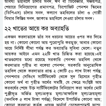
ভবিষ্য তহবিলে চাঁদার সনদ, ঋণ বা ডিবেঞ্চার, সঞ্চয়পত্র,
শেয়ারে বিনিয়োগের প্রমাণপত্র, ডিপোজিট পেনশন স্কিমের
(ডিপিএস) চাঁদার সনদ, কল্যাণ তহবিলের চাঁদা ও গোষ্ঠী
বিমার কিস্তির সনদ, জাকাত তহবিলে দেওয়া চাঁদার সনদ।
২২ খাতের আয়ে কর অব্যাহতি
একজন করদাতাকে তাঁর সব ধরনের আয়ের ওপর কর দিতে
হয় না। কোনো কোনো আয় পুরোপুরি করমুক্ত; আবার কোনো
আয়ে নির্দিষ্ট সীমা পর্যন্ত কর অব্যাহতি সুবিধা মেলে। নতুন
আয়কর আইনে এমন ২২টি খাত চিহ্নিত করা হয়েছে।এই
খাতগুলোর মধ্যে রয়েছে সরকারি পেনশন তহবিল থেকে
করদাতার গৃহীত বা বকেয়া পেনশন; সরকারি আনুতোষিক
তহবিল থেকে করদাতার প্রাপ্ত ২ কোটি ৫০ লাখ টাকা পর্যন্ত;
পেনশনার সেভিংস সার্টিফিকেট থেকে সুদ হিসেবে গৃহীত
কোনো অর্থ বা গৃহীত অর্থের সমষ্টি, যে ক্ষেত্রে সংশ্লিষ্ট আয়
করবর্ষের শেষে উক্ত সার্টিফিকেটের বিনিয়োগ করা অর্থের মোট
পুঞ্জীভূত অর্জিত মূল্য/প্রকৃত মূল্য/আক্ষরিক মূল্য/ক্রয়মূল্য
(অনধিক ৫ লাখ টাকা পর্যন্ত); বিদেশে উপার্জিত কোনো আয়;
কোনো করদাতা কর্তৃক ওয়েজ আর্নার্স ডেভেলপমেন্ট ফান্ড,