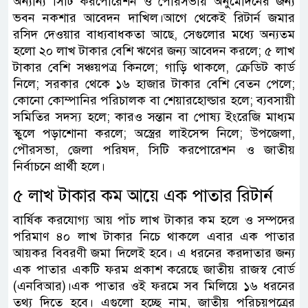
অন্যান্য সিটি করপোরেশন ও পৌরসভায় অনুমোদনের জন্য
ভবন নকশার আবেদন দাখিল।আগে থেকেই রিটার্ন জমার
রসিদ দেওয়ার বাধ্যবাধকতা আছে, সেগুলোর মধ্যে অন্যতম
হলো ২০ লাখ টাকার বেশি ঋণের জন্য আবেদন করলে; ৫ লাখ
টাকার বেশি সঞ্চয়পত্র কিনলে; গাড়ি থাকলে, ক্রেডিট কার্ড
নিলে; সরকার থেকে ১৬ হাজার টাকার বেশি বেতন পেলে;
কোনো কোম্পানির পরিচালক বা শেয়ারহোল্ডার হলে; ব্যবসায়ী
সমিতির সদস্য হলে; কারও সন্তান বা পোষ্য ইংরেজি মাধ্যম
স্কুলে পড়াশোনা করলে; অস্ত্রের লাইসেন্স নিলে; উপজেলা,
পৌরসভা, জেলা পরিষদ, সিটি করপোরেশন ও জাতীয়
নির্বাচনে প্রার্থী হলে।
৫ লাখ টাকার কম আয়ে এক পাতার রিটার্ন
বার্ষিক করযোগ্য আয় পাঁচ লাখ টাকার কম হলে ও সম্পদের
পরিমাণ ৪০ লাখ টাকার নিচে থাকলে এবার এক পাতার
আয়কর বিবরণী জমা দিলেই হবে। এ ধরনের করদাতার জন্য
এক পাতার একটি ফরম প্রকাশ করেছে জাতীয় রাজস্ব বোর্ড
(এনবিআর)।এক পাতার ওই ফরমে সব মিলিয়ে ১৬ ধরনের
তথ্য দিতে হবে। এগুলো হচ্ছে নাম, জাতীয় পরিচয়পত্রের