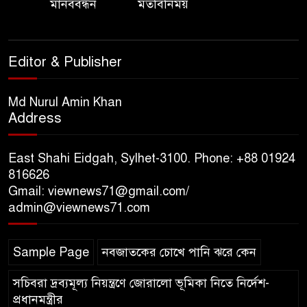
মানববন্ধন
মতবিনিময়
বিভাগীয় কমিশনার
সিলেট মেট্রোপলিটন পুলিশ
Editor & Publisher
কমিশনার জুলাই স্মৃতিস্তম্ভে পুষ্পস্তবক
অর্পণ ও জুলাই গণঅভ্যুত্থানের
শহীদদের প্রতি গভীর শ্রদ্ধা নিবেদন করেন
Md Nurul Amin Khan
Address
১০ লাখ টাকার চেক ডিজঅনার
মামলায় এক বছরের সাজা
East Shahi Eidgah, Sylhet-3100. Phone: +88 01924
816626
Gmail: viewnews71@gmail.com/
‘সমন্বিত উদ্যোগেই গড়ে উঠবে
admin@viewnews71.com
আধুনিক সিলেট’ – বাণিজ্যমন্ত্রী
Sample Page
নবজাতকের চোখে পানি ঝরে কেন
ত্রিতরঙ্গের বাদল সাঁঝের বর্ণাঢ্য
আয়োজন ‘শ্রাবনের মেঘগুলো’
সচিবরা দ্রব্যমূল্য নিয়ন্ত্রণে জোরালো ভূমিকা নিতে নির্দেশ-
প্রধানমন্ত্রীর