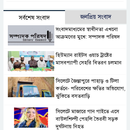
জনপ্রিয় সংবাদ
সর্বশেষ সংবাদ
সংবাদমাধ্যমের স্বাধীনতা এখনো
আক্রমণের মুখে: সম্পাদক পরিষদ
হিউম্যান রাইটস ওয়াচ ট্রাষ্টের
মাসবপ্যাপী সেহরি বিতরণ চলমান
সিলেটে জৈন্তাপুরে পাহাড় ও টিলা
কর্তনে- পরিবেশের ক্ষতির অভিযোগ,
ঝুঁকিতে বসতবাড়ি
সিলেটে মাজারে গান গাইতে এসে
বাউলশিল্পী পেহলি ভৈরবী সড়ক
দুর্ঘটনায় নিহত