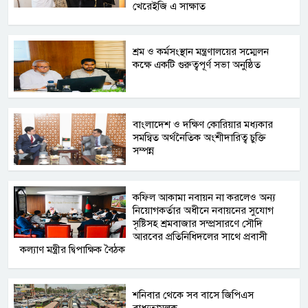
খেরেইজি এ সাক্ষাত
শ্রম ও কর্মসংস্থান মন্ত্রণালয়ের সম্মেলন
কক্ষে একটি গুরুত্বপূর্ণ সভা অনুষ্ঠিত
বাংলাদেশ ও দক্ষিণ কোরিয়ার মধ্যকার
সমন্বিত অর্থনৈতিক অংশীদারিত্ব চুক্তি
সম্পন্ন
কফিল আকামা নবায়ন না করলেও অন্য
নিয়োগকর্তার অধীনে নবায়নের সুযোগ
সৃষ্টিসহ শ্রমবাজার সম্প্রসারণে সৌদি
আরবের প্রতিনিধিদলের সাথে প্রবাসী
কল্যাণ মন্ত্রীর দ্বিপাক্ষিক বৈঠক
শনিবার থেকে সব বাসে জিপিএস