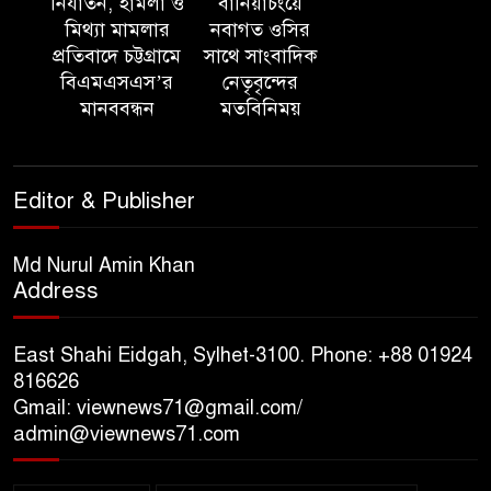
নির্যাতন, হামলা ও
বানিয়াচংয়ে
মিথ্যা মামলার
নবাগত ওসির
‘সমন্বিত উদ্যোগেই গড়ে উঠবে
প্রতিবাদে চট্টগ্রামে
সাথে সাংবাদিক
আধুনিক সিলেট’ – বাণিজ্যমন্ত্রী
বিএমএসএস’র
নেতৃবৃন্দের
মানববন্ধন
মতবিনিময়
ত্রিতরঙ্গের বাদল সাঁঝের বর্ণাঢ্য
আয়োজন ‘শ্রাবনের মেঘগুলো’
Editor & Publisher
সিলেট রেঞ্জের ডিআইজি জুলাই
স্মৃতিস্তম্ভে পুষ্পস্তবক অর্পণের মাধ্যমে
Md Nurul Amin Khan
Address
জুলাই গণঅভ্যুত্থানের শহীদদের প্রতি
গভীর শ্রদ্ধা নিবেদন
East Shahi Eidgah, Sylhet-3100. Phone: +88 01924
যুক্তরাজ্যে বাংলাদেশিদের মধ্যে ৯৫
816626
Gmail: viewnews71@gmail.com/
শতাংশই সিলেটি
admin@viewnews71.com
সিলেট আরও দুইজনের মৃত্যু,