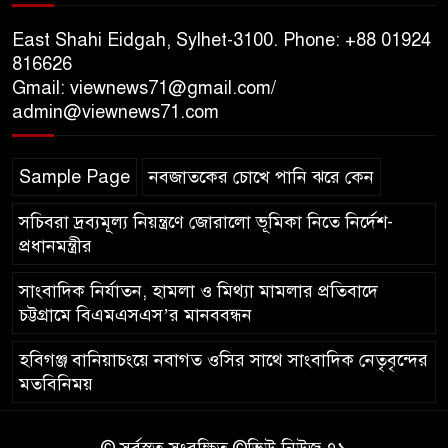
১০ লাখ টাকার চেক ডিজঅনার
মামলায় এক বছরের সাজা
East Shahi Eidgah, Sylhet-3100. Phone: +88 01924
816626
Gmail: viewnews71@gmail.com/
‘সমন্বিত উদ্যোগেই গড়ে উঠবে
admin@viewnews71.com
আধুনিক সিলেট’ – বাণিজ্যমন্ত্রী
Sample Page
নবজাতকের চোখে পানি ঝরে কেন
ত্রিতরঙ্গের বাদল সাঁঝের বর্ণাঢ্য
আয়োজন ‘শ্রাবনের মেঘগুলো’
সচিবরা দ্রব্যমূল্য নিয়ন্ত্রণে জোরালো ভূমিকা নিতে নির্দেশ-
প্রধানমন্ত্রীর
সাংবাদিক নির্যাতন, হামলা ও মিথ্যা মামলার প্রতিবাদে
চট্টগ্রামে বিএমএসএস’র মানববন্ধন
হবিগঞ্জ বানিয়াচংয়ে নবাগত ওসির সাথে সাংবাদিক নেতৃবৃন্দের
মতবিনিময়