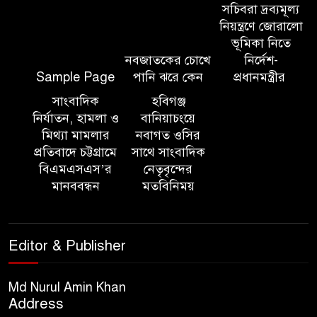
‘জাতীয় প্রবাসী দিবস’ উদযাপনের
সচিবরা দ্রব্যমূল্য
লক্ষ্যে আন্তঃমন্ত্রণালয় সভা অনুষ্ঠিত
নিয়ন্ত্রণে জোরালো
ভূমিকা নিতে
নবজাতকের চোখে
নির্দেশ-
সিলেট ইসলামিক ফাউন্ডেশনে
Sample Page
পানি ঝরে কেন
প্রধানমন্ত্রীর
জুলাই গণঅভ্যুত্থান দিবস ২০২৬
উপলক্ষ্যে আলোচনা সভা ও দু’আ
সাংবাদিক
হবিগঞ্জ
মাহফিল
নির্যাতন, হামলা ও
বানিয়াচংয়ে
মিথ্যা মামলার
নবাগত ওসির
প্রতিবাদে চট্টগ্রামে
সাথে সাংবাদিক
পরিবেশ রক্ষায় ব্যক্তিগত উদ্যোগ
বিএমএসএস’র
নেতৃবৃন্দের
সমাজের জন্য অনুকরণীয় মডেল-
মানববন্ধন
মতবিনিময়
বিভাগীয় কমিশনার
সিলেট মেট্রোপলিটন পুলিশ
Editor & Publisher
কমিশনার জুলাই স্মৃতিস্তম্ভে পুষ্পস্তবক
অর্পণ ও জুলাই গণঅভ্যুত্থানের
শহীদদের প্রতি গভীর শ্রদ্ধা নিবেদন করেন
Md Nurul Amin Khan
Address