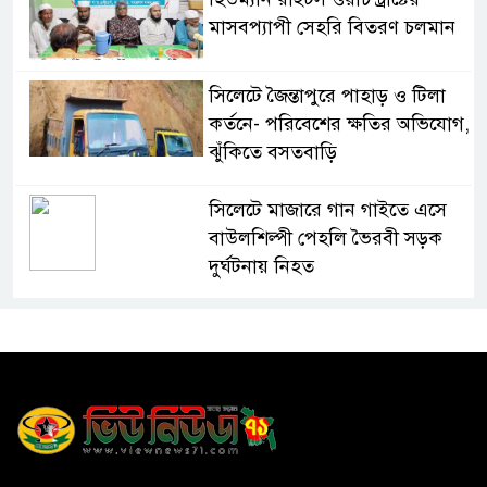
মাসবপ্যাপী সেহরি বিতরণ চলমান
সিলেটে জৈন্তাপুরে পাহাড় ও টিলা
কর্তনে- পরিবেশের ক্ষতির অভিযোগ,
ঝুঁকিতে বসতবাড়ি
সিলেটে মাজারে গান গাইতে এসে
বাউলশিল্পী পেহলি ভৈরবী সড়ক
দুর্ঘটনায় নিহত
সিলেটের ওসমানীনগর এলাকায়
ঢাকা-সিলেট মহাসড়কে দুটি
যাত্রীবাহী বাসের মুখোমুখি সংঘর্ষে
নিহত ৯, পরিবারকে আর্থিক সহযোগিতা
আন্তর্জাতিক অভিবাসী দিবস’ এবং