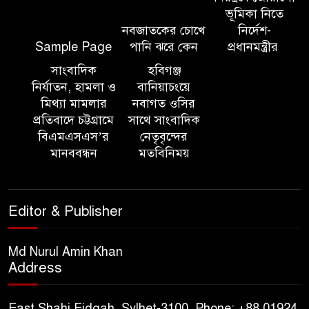
ভূমিকা নিতে
নবজাতকের চোখে
নির্দেশ-
সিলেট ইসলামিক ফাউন্ডেশনে
Sample Page
পানি ঝরে কেন
প্রধানমন্ত্রীর
জুলাই গণঅভ্যুত্থান দিবস ২০২৬
উপলক্ষ্যে আলোচনা সভা ও দু’আ
সাংবাদিক
হবিগঞ্জ
মাহফিল
নির্যাতন, হামলা ও
বানিয়াচংয়ে
মিথ্যা মামলার
নবাগত ওসির
প্রতিবাদে চট্টগ্রামে
সাথে সাংবাদিক
পরিবেশ রক্ষায় ব্যক্তিগত উদ্যোগ
বিএমএসএস’র
নেতৃবৃন্দের
সমাজের জন্য অনুকরণীয় মডেল-
মানববন্ধন
মতবিনিময়
বিভাগীয় কমিশনার
সিলেট মেট্রোপলিটন পুলিশ
Editor & Publisher
কমিশনার জুলাই স্মৃতিস্তম্ভে পুষ্পস্তবক
অর্পণ ও জুলাই গণঅভ্যুত্থানের
শহীদদের প্রতি গভীর শ্রদ্ধা নিবেদন করেন
Md Nurul Amin Khan
Address
১০ লাখ টাকার চেক ডিজঅনার
মামলায় এক বছরের সাজা
East Shahi Eidgah, Sylhet-3100. Phone: +88 01924