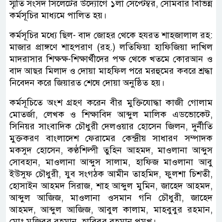
স্মৃতি সংসদ সিলেটের উদ্যোগে ১লা সেপ্টেম্বর, সোমবার বিভিন্ন
কর্মসূচির মাধ্যমে পালিত হয়।
কর্মসূচির মধ্যে ছিল- বাদ জোহর থেকে হযরত শাহজালাল রহ:
মাজার প্রাঙ্গণে শাহপরাণ (রহ.) লতিফিয়া হাফিজিয়া দাখিল
মাদরাসার শিক্ষক্ষ-শিক্ষার্থীদের পক্ষ থেকে খতমে কোরআন ও
বাদ আছর মিলাদ ও দোয়া মাহফিল পরে মরহুমের কবরে শ্রদ্ধা
নিবেদন করে জিয়ারত শেষে দোয়া অনুষ্ঠিত হয়।
কর্মসূচিতে অংশ গ্রহণ করেন বীর মুক্তিযোদ্ধা কাজী গোলাম
মোতর্জা, লেখক ও শিক্ষাবিদ আব্দুল মালিক এডভোকেট,
সিনিয়র সাংবাদিক চৌধুরী দেলওয়ার হোসেন জিলন, দুর্নীতি
মুক্তকরণ বাংলাদেশ ফেরামের কেন্দ্রীয় সাধারণ সম্পাদক
মকসুদ হোসেন, কণ্ঠশিল্পী তুহিন আহমদ, মাওলানা আব্দুস
সোবহান, মাওলানা আব্দুস সালাম, হাফিজ মাওলানা আবু
ইউসুফ চৌধুরী, যুব সংগঠক আমীন তাহমিদ, ফুলশা চিশতী,
হোসাইন আহমদ সিরাজ, শাহ আব্দুল মুমিন, জাহেদ আহমদ,
আব্দুল আজিজ, মাওলানা ওসমান গনি চৌধুরী, জাহেদ
আহমদ, আব্দুল আজিজ, আবুল কালাম, মাহবুবুর রহমান,
মোঃ মুজিবুর রহমান, হাবিবুর রহমান প্রমুখ।