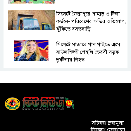
সিলেটে জৈন্তাপুরে পাহাড় ও টিলা
কর্তনে- পরিবেশের ক্ষতির অভিযোগ,
ঝুঁকিতে বসতবাড়ি
সিলেটে মাজারে গান গাইতে এসে
বাউলশিল্পী পেহলি ভৈরবী সড়ক
দুর্ঘটনায় নিহত
সিলেটের ওসমানীনগর এলাকায়
ঢাকা-সিলেট মহাসড়কে দুটি
যাত্রীবাহী বাসের মুখোমুখি সংঘর্ষে
নিহত ৯, পরিবারকে আর্থিক সহযোগিতা
আন্তর্জাতিক অভিবাসী দিবস’ এবং
‘জাতীয় প্রবাসী দিবস’ উদযাপনের
সচিবরা দ্রব্যমূল্য
লক্ষ্যে আন্তঃমন্ত্রণালয় সভা অনুষ্ঠিত
নিয়ন্ত্রণে জোরালো