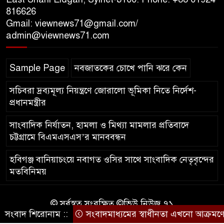
816626
Gmail: viewnews71@gmail.com/
‘সমন্বিত উদ্যোগেই গড়ে উঠবে
admin@viewnews71.com
আধুনিক সিলেট’ – বাণিজ্যমন্ত্রী
Sample Page
নবজাতকের চোখে পানি ঝরে কেন
ত্রিতরঙ্গের বাদল সাঁঝের বর্ণাঢ্য
আয়োজন ‘শ্রাবনের মেঘগুলো’
সচিবরা দ্রব্যমূল্য নিয়ন্ত্রণে জোরালো ভূমিকা নিতে নির্দেশ-
প্রধানমন্ত্রীর
সাংবাদিক নির্যাতন, হামলা ও মিথ্যা মামলার প্রতিবাদে
চট্টগ্রামে বিএমএসএস’র মানববন্ধন
হবিগঞ্জ বানিয়াচংয়ে নবাগত ওসির সাথে সাংবাদিক নেতৃবৃন্দের
মতবিনিময়
© সর্বস্বত্ব সংরক্ষিত ©ভিউ নিউজ ৭১
সংবাদ শিরোনাম ::
সংবাদমাধ্যমের স্বাধীনতা এখনো আক্রমণের ম
কারিগরি সহযোগিতায়ঃ
আইটিপল্লী