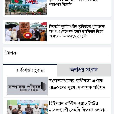
শতাংশই সিলেটি
সিলেটে জুলাই শহীদ স্মৃতিস্তম্ভে পুষ্পস্তবক
অর্পণ,এ দেশে কখনোই ফ্যাসিবাদ ফিরে
আসবে না – কাইয়ুম চৌধুরী
ট্যাগস :
জনপ্রিয় সংবাদ
সর্বশেষ সংবাদ
সংবাদমাধ্যমের স্বাধীনতা এখনো
আক্রমণের মুখে: সম্পাদক পরিষদ
হিউম্যান রাইটস ওয়াচ ট্রাষ্টের
মাসবপ্যাপী সেহরি বিতরণ চলমান