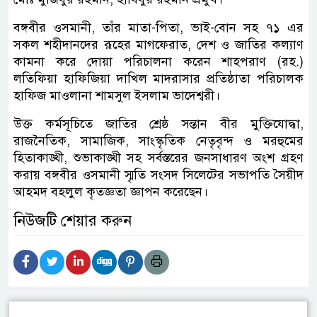
বঙ্গবীর ওসমানী, তাঁর মাতা-পিতা, ভাই-বোন সহ ৭১ এর
সকল শহীদানদের রূহের মাগফেরাত, দেশ ও জাতির কল্যাণ
কামনা করে দোয়া পরিচালনা করেন শাহপরাণ (রহ.)
লতিফিয়া হাফিজিয়া দাখিল মাদরাসার প্রতিষ্ঠাতা পরিচালক
হাফিজ মাওলানা শামসুল ইসলাম ভাদেশ্বরী।
উক্ত কর্মসূচিতে জাতির শ্রেষ্ঠ সন্তান বীর মুক্তিযোদ্ধা,
রাজনৈতিক, সামাজিক, সাংস্কৃতিক নেতৃবৃন্দ ও মরহুমের
হিতাকাঙ্খী, শুভাকাঙ্খী সহ সর্বস্তরের জনসাধারণ অংশ গ্রহণ
করায় বঙ্গবীর ওসমানী স্মৃতি সংসদ সিলেটের সভাপতি সৈয়ীদ
আহমদ বহলুল কৃতজ্ঞতা জ্ঞাপন করেছেন।
নিউজটি শেয়ার করুন