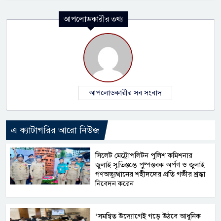
আপলোডকারীর তথ্য
আপলোডকারীর সব সংবাদ
এ ক্যাটাগরির আরো নিউজ
সিলেট মেট্রোপলিটন পুলিশ কমিশনার
জুলাই স্মৃতিস্তম্ভে পুষ্পস্তবক অর্পণ ও জুলাই
গণঅভ্যুত্থানের শহীদদের প্রতি গভীর শ্রদ্ধা
নিবেদন করেন
‘সমন্বিত উদ্যোগেই গড়ে উঠবে আধুনিক