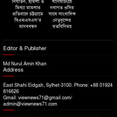
নির্যাতন, হামলা ও
বানিয়াচংয়ে
ত্রিতরঙ্গের বাদল সাঁঝের বর্ণাঢ্য
মিথ্যা মামলার
নবাগত ওসির
আয়োজন ‘শ্রাবনের মেঘগুলো’
প্রতিবাদে চট্টগ্রামে
সাথে সাংবাদিক
বিএমএসএস’র
নেতৃবৃন্দের
মানববন্ধন
মতবিনিময়
সিলেট রেঞ্জের ডিআইজি জুলাই
স্মৃতিস্তম্ভে পুষ্পস্তবক অর্পণের মাধ্যমে
জুলাই গণঅভ্যুত্থানের শহীদদের প্রতি
Editor & Publisher
গভীর শ্রদ্ধা নিবেদন
যুক্তরাজ্যে বাংলাদেশিদের মধ্যে ৯৫
Md Nurul Amin Khan
Address
শতাংশই সিলেটি
East Shahi Eidgah, Sylhet-3100. Phone: +88 01924
সিলেট আরও দুইজনের মৃত্যু,
816626
হাসপাতালে ৩৫১ জন
Gmail: viewnews71@gmail.com/
admin@viewnews71.com
সিলেট রেঞ্জের সম্মানিত ডিআইজি
মহোদয় ৫ আগস্ট ২০২৬ খ্রিস্টাব্দ