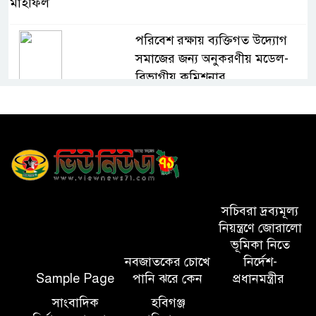
মাহফিল
পরিবেশ রক্ষায় ব্যক্তিগত উদ্যোগ
সমাজের জন্য অনুকরণীয় মডেল-
বিভাগীয় কমিশনার
সিলেট মেট্রোপলিটন পুলিশ
কমিশনার জুলাই স্মৃতিস্তম্ভে পুষ্পস্তবক
অর্পণ ও জুলাই গণঅভ্যুত্থানের
শহীদদের প্রতি গভীর শ্রদ্ধা নিবেদন করেন
১০ লাখ টাকার চেক ডিজঅনার
সচিবরা দ্রব্যমূল্য
মামলায় এক বছরের সাজা
নিয়ন্ত্রণে জোরালো
ভূমিকা নিতে
নবজাতকের চোখে
নির্দেশ-
‘সমন্বিত উদ্যোগেই গড়ে উঠবে
Sample Page
পানি ঝরে কেন
প্রধানমন্ত্রীর
আধুনিক সিলেট’ – বাণিজ্যমন্ত্রী
সাংবাদিক
হবিগঞ্জ