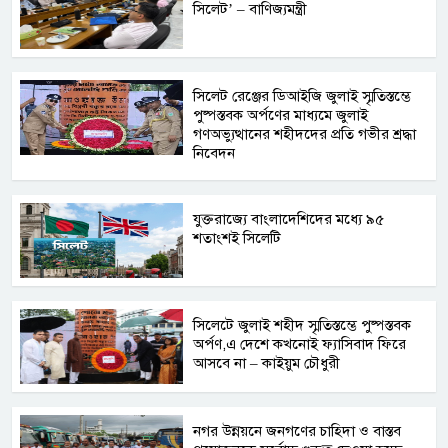
সিলেট’ – বাণিজ্যমন্ত্রী
সিলেট রেঞ্জের ডিআইজি জুলাই স্মৃতিস্তম্ভে
পুষ্পস্তবক অর্পণের মাধ্যমে জুলাই
গণঅভ্যুত্থানের শহীদদের প্রতি গভীর শ্রদ্ধা
নিবেদন
যুক্তরাজ্যে বাংলাদেশিদের মধ্যে ৯৫
শতাংশই সিলেটি
সিলেটে জুলাই শহীদ স্মৃতিস্তম্ভে পুষ্পস্তবক
অর্পণ,এ দেশে কখনোই ফ্যাসিবাদ ফিরে
আসবে না – কাইয়ুম চৌধুরী
নগর উন্নয়নে জনগণের চাহিদা ও বাস্তব