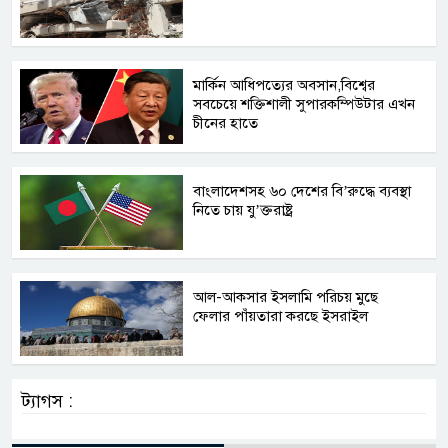
মার্কিন আধিপত্যের অবসান,বিশ্বের
সবচেয়ে শক্তিশালী সুপারকম্পিউটার এখন
চীনের হাতে
বাংলাদেশসহ ৬০ দেশের বি’রুদ্ধে ব্যবস্থা
নিতে চায় যু’ক্তরাষ্ট্র
আল-আকসার ইসলামি পরিচয় মুছে
ফেলার পাঁয়তারা করছে ইসরাইল
ট্যাগস :