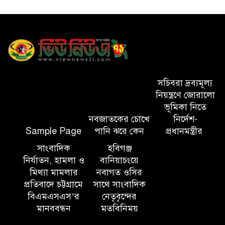
পরিবেশ রক্ষায় ব্যক্তিগত উদ্যোগ
সমাজের জন্য অনুকরণীয় মডেল-
বিভাগীয় কমিশনার
সিলেট মেট্রোপলিটন পুলিশ
কমিশনার জুলাই স্মৃতিস্তম্ভে পুষ্পস্তবক
সচিবরা দ্রব্যমূল্য
অর্পণ ও জুলাই গণঅভ্যুত্থানের
নিয়ন্ত্রণে জোরালো
শহীদদের প্রতি গভীর শ্রদ্ধা নিবেদন করেন
ভূমিকা নিতে
নবজাতকের চোখে
নির্দেশ-
Sample Page
পানি ঝরে কেন
প্রধানমন্ত্রীর
১০ লাখ টাকার চেক ডিজঅনার
মামলায় এক বছরের সাজা
সাংবাদিক
হবিগঞ্জ
নির্যাতন, হামলা ও
বানিয়াচংয়ে
মিথ্যা মামলার
নবাগত ওসির
‘সমন্বিত উদ্যোগেই গড়ে উঠবে
প্রতিবাদে চট্টগ্রামে
সাথে সাংবাদিক
আধুনিক সিলেট’ – বাণিজ্যমন্ত্রী
বিএমএসএস’র
নেতৃবৃন্দের
মানববন্ধন
মতবিনিময়
ত্রিতরঙ্গের বাদল সাঁঝের বর্ণাঢ্য