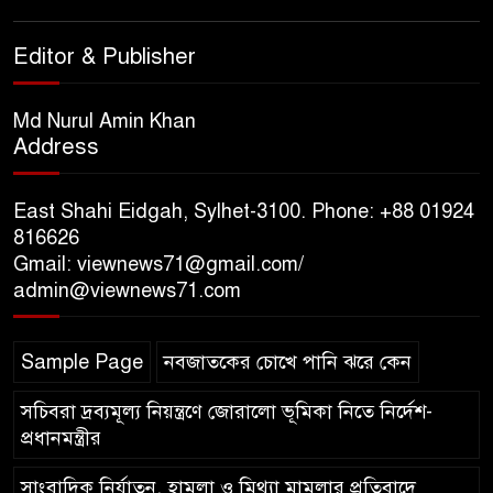
আয়োজন ‘শ্রাবনের মেঘগুলো’
Editor & Publisher
সিলেট রেঞ্জের ডিআইজি জুলাই
স্মৃতিস্তম্ভে পুষ্পস্তবক অর্পণের মাধ্যমে
Md Nurul Amin Khan
Address
জুলাই গণঅভ্যুত্থানের শহীদদের প্রতি
গভীর শ্রদ্ধা নিবেদন
East Shahi Eidgah, Sylhet-3100. Phone: +88 01924
যুক্তরাজ্যে বাংলাদেশিদের মধ্যে ৯৫
816626
Gmail: viewnews71@gmail.com/
শতাংশই সিলেটি
admin@viewnews71.com
সিলেট আরও দুইজনের মৃত্যু,
Sample Page
নবজাতকের চোখে পানি ঝরে কেন
হাসপাতালে ৩৫১ জন
সচিবরা দ্রব্যমূল্য নিয়ন্ত্রণে জোরালো ভূমিকা নিতে নির্দেশ-
প্রধানমন্ত্রীর
সাংবাদিক নির্যাতন, হামলা ও মিথ্যা মামলার প্রতিবাদে