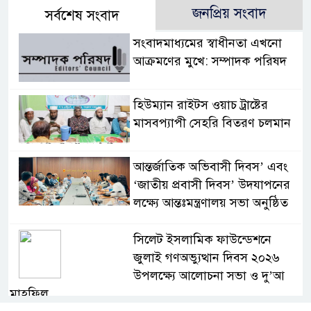
জনপ্রিয় সংবাদ
সর্বশেষ সংবাদ
সংবাদমাধ্যমের স্বাধীনতা এখনো
আক্রমণের মুখে: সম্পাদক পরিষদ
হিউম্যান রাইটস ওয়াচ ট্রাষ্টের
মাসবপ্যাপী সেহরি বিতরণ চলমান
আন্তর্জাতিক অভিবাসী দিবস’ এবং
‘জাতীয় প্রবাসী দিবস’ উদযাপনের
লক্ষ্যে আন্তঃমন্ত্রণালয় সভা অনুষ্ঠিত
সিলেট ইসলামিক ফাউন্ডেশনে
জুলাই গণঅভ্যুত্থান দিবস ২০২৬
উপলক্ষ্যে আলোচনা সভা ও দু’আ
মাহফিল