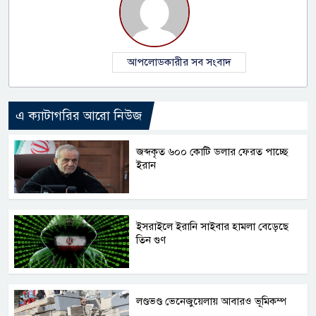
আপলোডকারীর সব সংবাদ
এ ক্যাটাগরির আরো নিউজ
জব্দকৃত ৬০০ কোটি ডলার ফেরত পাচ্ছে
ইরান
ইসরাইলে ইরানি সাইবার হামলা বেড়েছে
তিন গুণ
লণ্ডভণ্ড ভেনেজুয়েলায় আবারও ভূমিকম্প