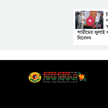
প
আ
শামীমের জুলাই স্মৃতি
নিবেদন