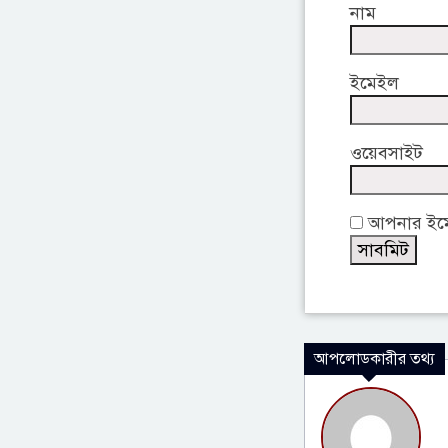
নাম
ইমেইল
ওয়েবসাইট
আপনার ইমেই
আপলোডকারীর তথ্য