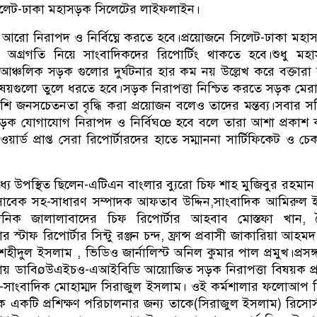
িলেট-ঢাকা মহাসড়ক সিলেটের লাইফলাইন।
রো নিরাপদ ও নির্বিঘ্নে করতে হবে।প্রয়োজনে সিলেট-ঢাকা মহা
গ্রগতি নিয়ে সাংবাদিকদের রিপোর্টিং থাকতে হবে।শুধু মহা
 আঞ্চলিক সড়ক গুলোর দুর্ঘটনার হার কম নয় উল্লেখ করে বক্তারা
বিষয়গুলো তুলে ধরতে হবে।সড়ক নিরাপত্তা নিশ্চিত করতে সড়ক মে
াশি জনসচেতনতা বৃদ্ধি করা প্রয়োজন বলেও তাদের মন্তব্য।সবার সম
ের সড়ক যোগাযোগ নিরাপদ ও নির্বিঘœ হবে বলে তারা আশা প্রকাশ
ওয়ার্ড প্রাপ্ত সেরা রিপোর্টারদের হাতে সম্মাননা সার্টিফিকেট ও চে
মধ্যে উপস্থিত ছিলেন-এটিএন বাংলার ব্যুরো চিফ শাহ মুজিবুর রহমা
ের সাবেক সহ-সাধারণ সম্পাদক আফতাব উদ্দিন,সাংবাদিক আমিরুল
দৈনিক জালালাবাদের চিফ রিপোর্টার আহবাব মোস্তফা খান, 
 স্টাফ রিপোর্টার সিন্টু রঞ্জন চন্দ, ফ্রান্স প্রবাসী জাকারিয়া আহ
ীদুল ইসলাম , ভিডিও জার্নালিস্ট অনিল কুমার পাল প্রমুখ।প্রসঙ
িয়ায় ডাবিøউএইচও-এআইবিডি আয়োজিত সড়ক নিরাপত্তা বিষয়ক প্র
েন-সাংবাদিক মোহাম্মদ সিরাজুল ইসলাম। ওই কর্মশালার ফলোআপ 
ক একটি প্রশিক্ষণ পরিচালনার জন্য তাকে(সিরাজুল ইসলাম) রিসোর