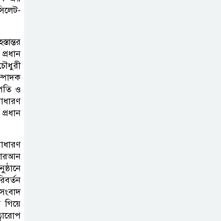
ব্যক্তিগত উদ্যোগ
সিলেট-
সমাজের জন্য
অনুকরণীয় মডেল-বিভাগীয় কমিশনার
্তান্তর
প্রধান
সিলেট মেট্রোপলিটন
চৌধুরী
পুলিশ কমিশনার
ম্পাদক
াপতি ও
জুলাই স্মৃতিস্তম্ভে
সাধারণ
পুষ্পস্তবক অর্পণ ও জুলাই
প্রধান
গণঅভ্যুত্থানের শহীদদের প্রতি গভীর
শ্রদ্ধা নিবেদন করেন
সাধারণ
 কোরআন
১০ লাখ টাকার চেক
ষ্ঠানে
ডিজঅনার মামলায়
িবর্তন
এক বছরের সাজা
 সংবাদ
 গিয়ে
‘সমন্বিত উদ্যোগেই
্বারোপ