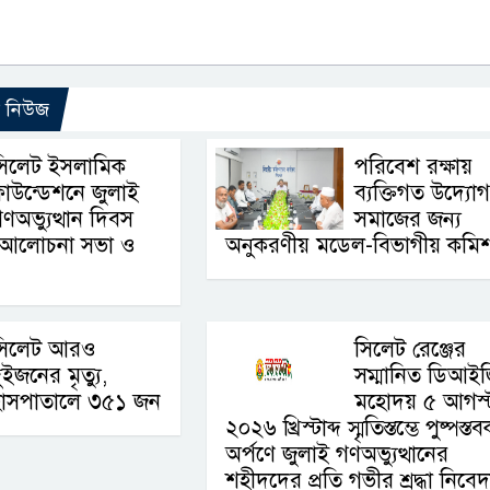
ো নিউজ
সিলেট ইসলামিক
পরিবেশ রক্ষায়
াউন্ডেশনে জুলাই
ব্যক্তিগত উদ্যোগ
ণঅভ্যুত্থান দিবস
সমাজের জন্য
ে আলোচনা সভা ও
অনুকরণীয় মডেল-বিভাগীয় কমি
সিলেট আরও
সিলেট রেঞ্জের
ুইজনের মৃত্যু,
সম্মানিত ডিআই
হাসপাতালে ৩৫১ জন
মহোদয় ৫ আগস্
২০২৬ খ্রিস্টাব্দ স্মৃতিস্তম্ভে পুষ্পস্ত
অর্পণে জুলাই গণঅভ্যুত্থানের
শহীদদের প্রতি গভীর শ্রদ্ধা নিবে