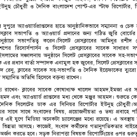
 ইউনুছ চৌধুরী ও দৈনিক বাংলাদেশ পোস্ট-এর স্টাফ রিপোর্টার, 
ুপুরে অ্যাওয়ার্ডপ্রাপ্তদের হাতে আনুষ্ঠানিকভাবে সম্মাননা ও চেক হস
সক্লাব সভাপতি ও অ্যাওয়ার্ড প্রদানের জন্য গঠিত জুরি বোর্ডের 
নুষ্ঠানে সভাপতিত্ব করেন।সিলেট প্রেসক্লাবের আমিনুর রশীদ 
কশপের রিসোর্সপার্সন ও সিলেট প্রেসক্লাবের সাবেক সাধারণ স
ইসলামের সঞ্চালনায় অনুষ্ঠানে সিলেট প্রেসক্লাবের সাবেক সহ-সভ
এর প্রধান বার্তা সম্পাদক এনামুল হক জুবের, সিলেট প্রেসক্লাবের 
িদ রেনু, ক্লাবের সাবেক সহ-সভাপতি ও দৈনিক ইত্তেফাকের ব্যুরো 
ী সম্মানিত অতিথি হিসেবে বক্তব্য রাখেন।
তব্য রাখেন- ক্লাবের সাবেক কোষাধ্যক্ষ খালেদ আহমদ,ইমজা এর 
মদ এবং অ্যাওয়ার্ড প্রাপ্তদের মধ্য থেকে মঞ্জুর আহমদ। শুরুতে
ৈনিক সিলেটের ডাক এর সিনিয়র রিপোর্টার ইউনুছ চৌধুরী।অনু
ের সাথে সাথে সংবাদের বিষয়, প্রয়োজনীয়তা ও তথ্য প্রবাহে পর
ির এই যুগে মিডিয়া অনেকটা চ্যালেঞ্জের মধ্যে রয়েছে। এ অবস্থায়
েও ভিন্নতা আসছে। কাজেই, সংবাদ কর্মীদের গতানুগতিকতার বাইরে
া অর্জন করতে হবে। সড়ক নিরাপত্তা বিষয়ক রিপোর্টিংয়ের ওপর গুরুত