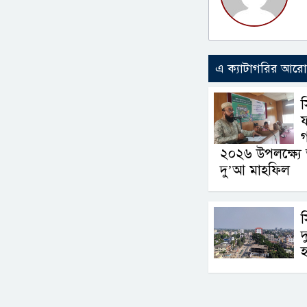
এ ক্যাটাগরির আর
ফ
গ
২০২৬ উপলক্ষ্য
দু’আ মাহফিল
দ