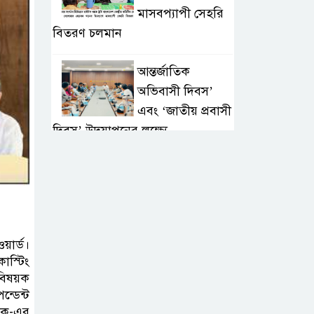
মাসবপ্যাপী সেহরি
বিতরণ চলমান
আন্তর্জাতিক
অভিবাসী দিবস’
এবং ‘জাতীয় প্রবাসী
দিবস’ উদযাপনের লক্ষ্যে
আন্তঃমন্ত্রণালয় সভা অনুষ্ঠিত
সিলেট ইসলামিক
ফাউন্ডেশনে জুলাই
গণঅভ্যুত্থান দিবস
়ার্ড।
২০২৬ উপলক্ষ্যে আলোচনা সভা ও
াস্টিং
দু’আ মাহফিল
িষয়ক
্ডেন্ট
পরিবেশ রক্ষায়
াক-এর