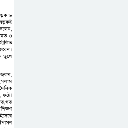
গড়ে উঠবে আধুনিক
সিলেট’ –
সড়ক ৬
বাণিজ্যমন্ত্রী
সড়কই
 বলেন,
ত্রিতরঙ্গের বাদল
রামত ও
্মিলিত
সাঁঝের বর্ণাঢ্য
 করেন।
আয়োজন ‘শ্রাবনের
ক তুলে
মেঘগুলো’
ন জকন,
সিলেট রেঞ্জের
 ইসলাম
ডিআইজি জুলাই
দৈনিক
স্মৃতিস্তম্ভে পুষ্পস্তবক
মদ, ফটো
অর্পণের মাধ্যমে জুলাই গণঅভ্যুত্থানের
্গত,গত
শহীদদের প্রতি গভীর শ্রদ্ধা নিবেদন
শিক্ষণ
হিসেবে
্সপাসন
যুক্তরাজ্যে