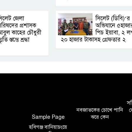
সিলেট জেলা
সিলেট (ডিবি)‘র
রিষদের প্রশাসক
অভিযানে ৫হাজা
বুল কাহের চৌধুরী
পিচ ইয়াবা, ২ লক
 স্তম্ভে শ্রদ্ধা
২০ হাজার টাকাসহ গ্রেফতার ২
সচি
নবজাতকের চোখে পানি
জ
Sample Page
ঝরে কেন
হবিগঞ্জ বানিয়াচংয়ে