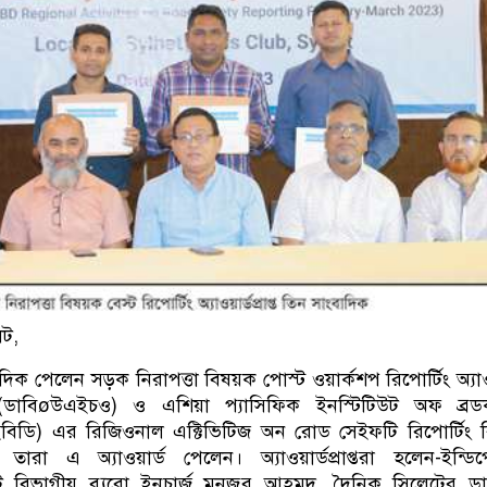
েট,
ক পেলেন সড়ক নিরাপত্তা বিষয়ক পোস্ট ওয়ার্কশপ রিপোর্টিং অ্যাওয
ংস্থা (ডাবিøউএইচও) ও এশিয়া প্যাসিফিক ইনস্টিটিউট অফ ব্রডক
িডি) এর রিজিওনাল এক্টিভিটিজ অন রোড সেইফটি রিপোর্টিং ব
ারা এ অ্যাওয়ার্ড পেলেন। অ্যাওয়ার্ডপ্রাপ্তরা হলেন-ইন্ডিপেন
ট বিভাগীয় ব্যুরো ইনচার্জ মনজুর আহমদ, দৈনিক সিলেটের ড