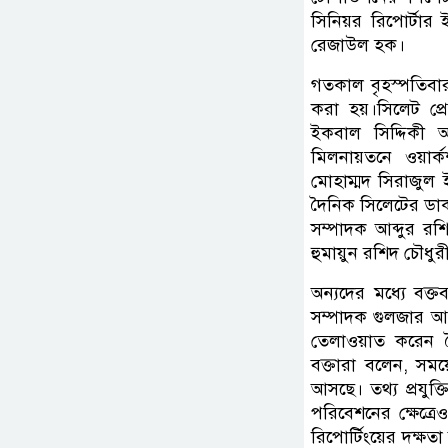
সিনিয়র রিপোর্টার
রেজাউল হক।
গতকাল বৃহস্পতিবার দ
করা হয়।সিলেট প্রে
ইকবাল সিদ্দিকী অ
মিলনায়তনে ওয়ার্
মোহাম্মদ সিরাজুল 
দৈনিক সিলেটের ডাক 
সম্পাদক আব্দুর রশ
হুমায়ুন রশিদ চৌধুর
অন্যদের মধ্যে বক্
সম্পাদক গুলজার আহ
তেলাওয়াত করেন দ
বক্তারা বলেন, সময়
আসছে। তথ্য প্রযুক্ত
পরিবেশনের ক্ষেত্র
রিপোর্টিংয়ের দক্ষত