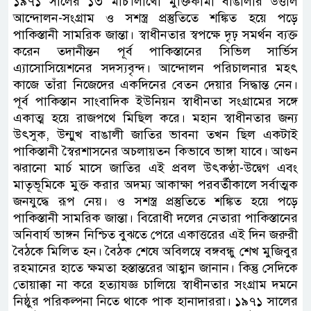
১৯৭১ সালের ১৩ মার্চ।লাখো মুক্তিকামী বাঙালীর উত্তাল
আন্দোলন-সংগ্রাম ও সশস্ত্র প্রস্তুতিতে শঙ্কিত হয়ে পড়ে
পাকিস্তানী সামরিক জান্তা। স্বাধীনতার স্বপক্ষে দৃঢ় সমর্থন ব্যক্ত
করেন তদানীন্তন পূর্ব পাকিস্তানের সিভিল সার্ভিস
এ্যাসোসিয়েশনের সদস্যবৃন্দ। আন্দোলন পরিচালনার মহৎ
কাজে তাঁরা নিজেদের একদিনের বেতন দেয়ার সিদ্ধান্ত নেন।
পূর্ব পাকিস্তান সাংবাদিক ইউনিয়ন স্বাধীনতা সংগ্রামের সঙ্গে
একাত্ম হয়ে রাজপথে মিছিল করে। মহান স্বাধীনতার জন্য
উৎসুক, উন্মুখ বাঙালী জাতির ভাবনা তখন ছিল একটাই
পাকিস্তানী স্বৈরশাসনের অচলায়তন কিভাবে ভাঙ্গা যাবে। আগুন
ঝরানো মার্চ মাসে জাতির এই প্রবল উৎকণ্ঠা-উদ্বেগ এবং
মাতৃভূমিকে মুক্ত করার অদম্য আকাক্ষা পরবর্তীকালে সর্বাত্মক
জনযুদ্ধে রূপ নেয়। ও সশস্ত্র প্রস্তুতিতে শঙ্কিত হয়ে পড়ে
পাকিস্তানী সামরিক জান্তা। বিরোধী দলের নেতারা পাকিস্তানের
অনিবার্য ভাঙ্গন নিশ্চিত বুঝতে পেরে একাত্তরের এই দিন জরুরী
বৈঠকে মিলিত হন। বৈঠক শেষে অবিলম্বে বঙ্গবন্ধু শেখ মুজিবুর
রহমানের হাতে ক্ষমতা হস্তান্তরের আহ্বান জানান। কিন্তু সেদিকে
তোয়াক্কা না করে হত্যাযজ্ঞ চালিয়ে স্বাধীনতার সংগ্রাম দমনে
নিষ্ঠুর পরিকল্পনা নিতে থাকে পাক হানাদাররা। ১৯৭১ সালের