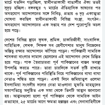
মার্চে যতদিন গড়াচ্ছিল, স্বাধীনতাকামী বাঙালীর ঐক্য ততই
সুদৃঢ় হচ্ছিল। বঙ্গবন্ধুর ৭ মার্চের ঐতিহাসিক ভাষণের পর
অসহযোগ আন্দোলনের সঙ্গে নিবিড়, প্রত্যয় ও দৃঢ় একাত্মতা
ঘোষণা করছিল স্বাধীনতাকামী বিভিন্ন সংস্থা, সংগঠন।
অসহযোগ আন্দোলনের এক সপ্তাহ পর দেশ পুরোপুরি অচল
হয়ে পড়ে।
দেশের বিভিন্ন স্থানে কৃষক, শ্রমিক, চাকরিজীবী, সাংবাদিক,
সাহিত্যিক, লেখক, শিক্ষক সব শ্রেণীপেশার মানুষ নিজেদের
অস্তিত্ব রক্ষার আন্দোলনে ঝাঁপিয়ে পড়েন। পাকিস্তানী সামরিক
শাসকরা বাংলার দামাল ছেলেদের এই আন্দোলন দেখে চিন্তিত
হয়ে পড়ে। পাক স্বৈরাচাররা পূর্ব পাকিস্তানের বাস্তব অবস্থা
উপলব্ধি করতে পারে। তারা চারদিকে সতর্ক দৃষ্টি রাখতে
থাকে। পূর্ব পাকিস্তানের পরিস্থিতি নিয়ে পাকিস্তানের বাঘা বাঘা
নেতাও শঙ্কিত হয়ে পড়েন। একই দিনে জমিয়াতুল ওলেমা
ইসলামিয়া সংসদীয় দলের নেতা মাওলানা মুফতি মাহমুদের
সভাপতিত্বে অনুষ্ঠিত এক সভা থেকে তিনটি আহ্বান জানানো
হয়। আহ্বানগুলো হলো পূর্ব পাকিস্তান থেকে সামরিক আইন
প্রত্যাহার, ২৫ মার্চের আগে ক্ষমতা হস্তান্তর এবং সেনাবাহিনীকে