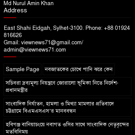
যুক্তরাজ্যে বাংলাদেশিদের মধ্যে ৯৫
Md Nurul Amin Khan
Address
শতাংশই সিলেটি
East Shahi Eidgah, Sylhet-3100. Phone: +88 01924
সিলেট আরও দুইজনের মৃত্যু,
816626
হাসপাতালে ৩৫১ জন
Gmail: viewnews71@gmail.com/
admin@viewnews71.com
সিলেট রেঞ্জের সম্মানিত ডিআইজি
মহোদয় ৫ আগস্ট ২০২৬ খ্রিস্টাব্দ
Sample Page
নবজাতকের চোখে পানি ঝরে কেন
স্মৃতিস্তম্ভে পুষ্পস্তবক অর্পণে জুলাই
গণঅভ্যুত্থানের শহীদদের প্রতি গভীর শ্রদ্ধা নিবেদন
সচিবরা দ্রব্যমূল্য নিয়ন্ত্রণে জোরালো ভূমিকা নিতে নির্দেশ-
প্রধানমন্ত্রীর
সাংবাদিক নির্যাতন, হামলা ও মিথ্যা মামলার প্রতিবাদে
চট্টগ্রামে বিএমএসএস’র মানববন্ধন
হবিগঞ্জ বানিয়াচংয়ে নবাগত ওসির সাথে সাংবাদিক নেতৃবৃন্দের
মতবিনিময়