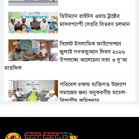
হিউম্যান রাইটস ওয়াচ ট্রাষ্টের
মাসবপ্যাপী সেহরি বিতরণ চলমান
সিলেট ইসলামিক ফাউন্ডেশনে
জুলাই গণঅভ্যুত্থান দিবস ২০২৬
উপলক্ষ্যে আলোচনা সভা ও দু’আ
মাহফিল
পরিবেশ রক্ষায় ব্যক্তিগত উদ্যোগ
সমাজের জন্য অনুকরণীয় মডেল-
বিভাগীয় কমিশনার
সিলেট মেট্রোপলিটন পুলিশ
কমিশনার জুলাই স্মৃতিস্তম্ভে পুষ্পস্তবক
অর্পণ ও জুলাই গণঅভ্যুত্থানের