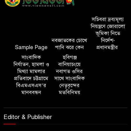
শহীদদের প্রতি গভীর শ্রদ্ধা নিবেদন করেন
১০ লাখ টাকার চেক ডিজঅনার
সচিবরা দ্রব্যমূল্য
মামলায় এক বছরের সাজা
নিয়ন্ত্রণে জোরালো
ভূমিকা নিতে
নবজাতকের চোখে
নির্দেশ-
‘সমন্বিত উদ্যোগেই গড়ে উঠবে
Sample Page
পানি ঝরে কেন
প্রধানমন্ত্রীর
আধুনিক সিলেট’ – বাণিজ্যমন্ত্রী
সাংবাদিক
হবিগঞ্জ
নির্যাতন, হামলা ও
বানিয়াচংয়ে
ত্রিতরঙ্গের বাদল সাঁঝের বর্ণাঢ্য
মিথ্যা মামলার
নবাগত ওসির
আয়োজন ‘শ্রাবনের মেঘগুলো’
প্রতিবাদে চট্টগ্রামে
সাথে সাংবাদিক
বিএমএসএস’র
নেতৃবৃন্দের
মানববন্ধন
মতবিনিময়
সিলেট রেঞ্জের ডিআইজি জুলাই
স্মৃতিস্তম্ভে পুষ্পস্তবক অর্পণের মাধ্যমে
জুলাই গণঅভ্যুত্থানের শহীদদের প্রতি
Editor & Publisher
গভীর শ্রদ্ধা নিবেদন