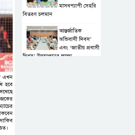
মাসবপ্যাপী সেহরি
বিতরণ চলমান
আন্তর্জাতিক
অভিবাসী দিবস’
এবং ‘জাতীয় প্রবাসী
দিবস’ উদযাপনের লক্ষ্যে
আন্তঃমন্ত্রণালয় সভা অনুষ্ঠিত
্ষা এখন
সিলেট ইসলামিক
খি হবে
ফাউন্ডেশনে জুলাই
দেখেছে
গণঅভ্যুত্থান দিবস
 আজকের
্যাচের
২০২৬ উপলক্ষ্যে আলোচনা সভা ও
থাকবেন
দু’আ মাহফিল
 সাকিব
চিত।
পরিবেশ রক্ষায়