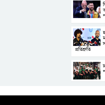
ফ
আ
প
হ
ম
স
প্রতিশ্রুতি
ঢ
প