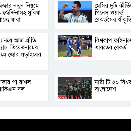
িফার নতুন নিয়মে
মেসির দুটি কীর্ত
র্জেন্টিনাসহ সুবিধা
গিনেস ওয়ার্ল্ড
াচ্ছে যারা
রেকর্ডসের স্বীকৃত
্যানয়ে আজ প্রীতি
বিশ্বকাপ ফাইনাল
্যাচ, ভিয়েতনামের
ভারতের রেকর্ড
ঙ্গে জোর লড়াইয়ের
াকায় পা রাখল
নারী টি ২০ বিশ্ব
াকিস্তান দল
বাংলাদেশ