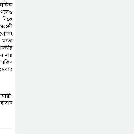
ব্যক্তিগত উদ্যোগ
ণ আফিফ
াখলেও
সমাজের জন্য
র দিকে
অনুকরণীয় মডেল-বিভাগীয় কমিশনার
মেহেদী
 বোলিং
সিলেট মেট্রোপলিটন
ের মতো
পুলিশ কমিশনার
ানভীর
জুলাই স্মৃতিস্তম্ভে
নামার
তাসকিন
পুষ্পস্তবক অর্পণ ও জুলাই
্রথমবার
গণঅভ্যুত্থানের শহীদদের প্রতি গভীর
শ্রদ্ধা নিবেদন করেন
য়ারী-
১০ লাখ টাকার চেক
হাসান
ডিজঅনার মামলায়
এক বছরের সাজা
‘সমন্বিত উদ্যোগেই