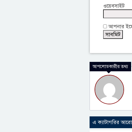
ওয়েবসাইট
আপনার ইমেই
আপলোডকারীর তথ্য
এ ক্যাটাগরির আর